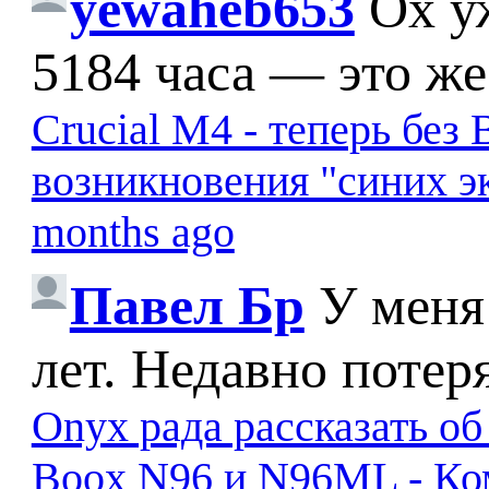
yewaheb653
Ох у
5184 часа — это же
Crucial M4 - теперь бе
возникновения "синих э
months ago
Павел Бр
У меня
лет. Недавно потер
Onyx рада рассказать о
Boox N96 и N96ML - К