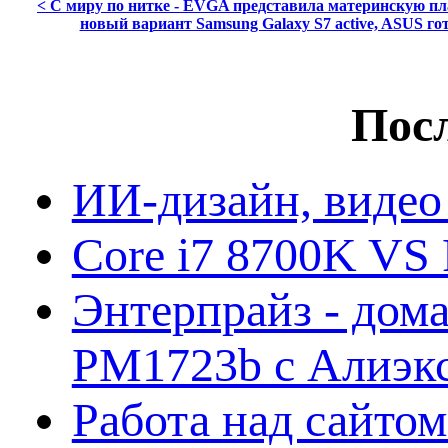
< С миру по нитке - EVGA представила материнскую пл
новый вариант Samsung Galaxy S7 active, ASUS г
Посл
ИИ-дизайн, видео
Core i7 8700K VS 
Энтерпрайз - дом
PM1723b с Алиэк
Работа над сайто