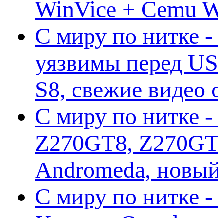
WinVice + Cemu W.I
С миру по нитке -
уязвимы перед US
S8, свежие видео
С миру по нитке -
Z270GT8, Z270GT6
Andromeda, новы
С миру по нитке 