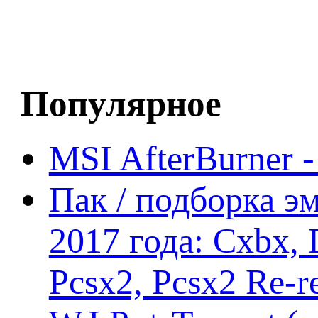
Популярное
MSI AfterBurner 
Пак / подборка эм
2017 года: Cxbx,
Pcsx2, Pcsx2 Re-r