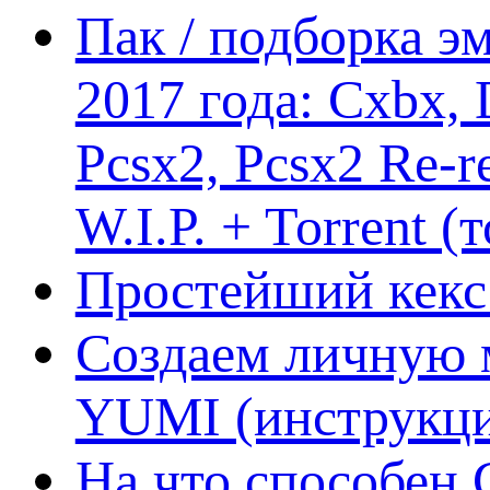
Пак / подборка эм
2017 года: Cxbx,
Pcsx2, Pcsx2 Re-r
W.I.P. + Torrent (
Простейший кекс 
Создаем личную 
YUMI (инструкци
На что способен 