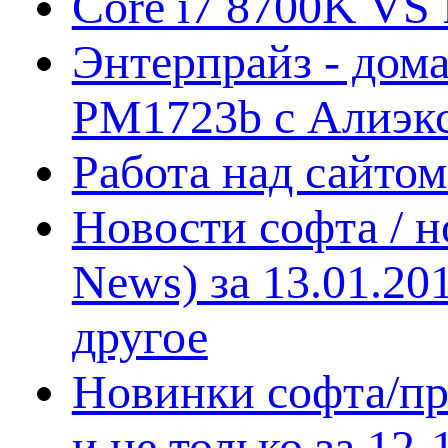
Core i7 8700K VS 
Энтерпрайз - дом
PM1723b с Алиэк
Работа над сайто
Новости софта / 
News) за 13.01.20
другое
Новинки софта/пр
и не только за 12