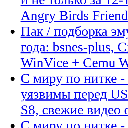
Angry Birds Frien
Пак / подборка эм
года: bsnes-plus,
WinVice + Cemu W.I
С миру по нитке -
уязвимы перед US
S8, свежие видео
С миру по нитке -