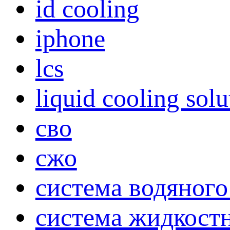
id cooling
iphone
lcs
liquid cooling solu
сво
сжо
система водяног
система жидкост