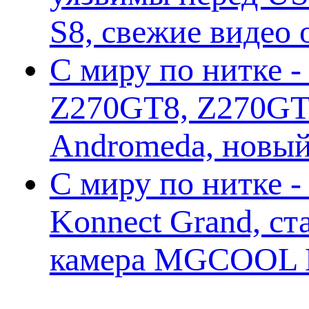
S8, свежие видео
С миру по нитке -
Z270GT8, Z270GT6
Andromeda, новы
С миру по нитке 
Konnect Grand, ст
камера MGCOOL E