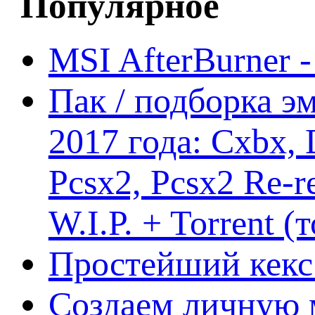
Популярное
MSI AfterBurner 
Пак / подборка эм
2017 года: Cxbx,
Pcsx2, Pcsx2 Re-r
W.I.P. + Torrent (
Простейший кекс 
Создаем личную 