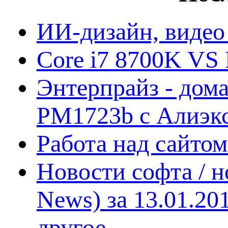
ИИ-дизайн, видео
Core i7 8700K VS 
Энтерпрайз - дом
PM1723b с Алиэк
Работа над сайто
Новости софта / 
News) за 13.01.20
другое