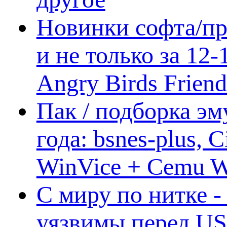
Новинки софта/пр
и не только за 12
Angry Birds Frien
Пак / подборка эм
года: bsnes-plus,
WinVice + Cemu W.I
С миру по нитке -
уязвимы перед US