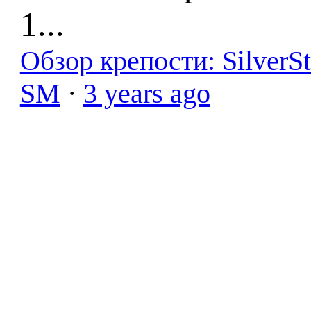
1...
Обзор крепости: SilverS
SM
·
3 years ago