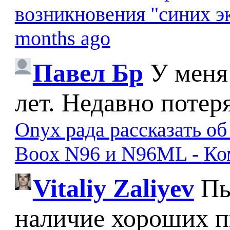
возникновения "синих э
months ago
Павел Бр
У меня
лет. Недавно потер
Onyx рада рассказать о
Boox N96 и N96ML - К
Vitaliy Zaliyev
Пы
наличие хороших п