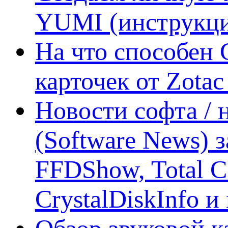
YUMI (инструкци
На что способен 
карточек от Zotac
Новости софта /
(Software News) з
FFDShow, Total 
CrystalDiskInfo и