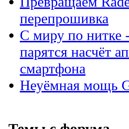
Превращаем Rade
перепрошивка
С миру по нитке -
парятся насчёт а
смартфона
Неуёмная мощь Ge
Темы с форума