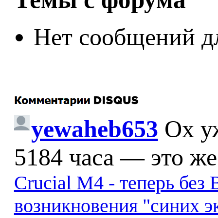
Нет сообщений д
yewaheb653
Ох у
5184 часа — это же
Crucial M4 - теперь бе
возникновения "синих э