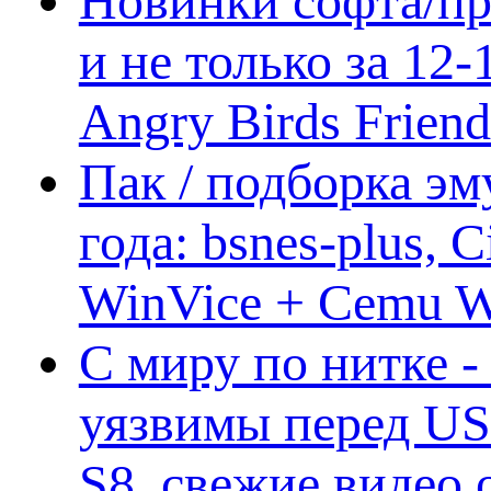
Новинки софта/пр
и не только за 12
Angry Birds Frien
Пак / подборка эм
года: bsnes-plus,
WinVice + Cemu W.I
С миру по нитке -
уязвимы перед US
S8, свежие видео