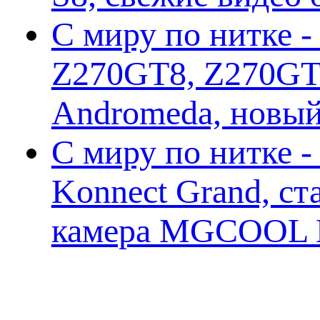
С миру по нитке -
Z270GT8, Z270GT6
Andromeda, новы
С миру по нитке 
Konnect Grand, ст
камера MGCOOL E