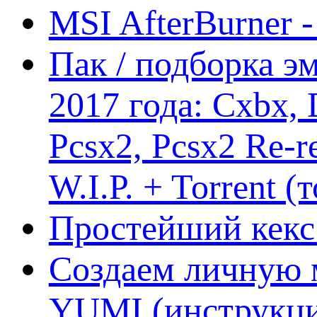
MSI AfterBurner 
Пак / подборка эм
2017 года: Cxbx,
Pcsx2, Pcsx2 Re-r
W.I.P. + Torrent (
Простейший кекс 
Создаем личную 
YUMI (инструкци