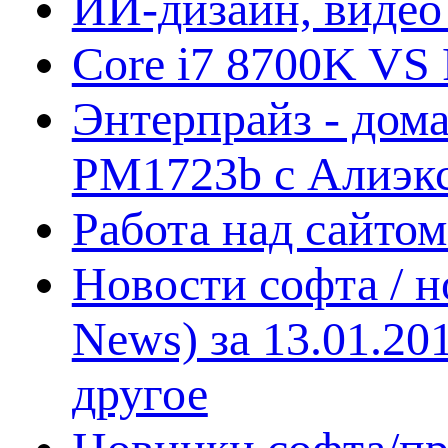
ИИ-дизайн, видео
Core i7 8700K VS 
Энтерпрайз - дом
PM1723b с Алиэк
Работа над сайто
Новости софта / 
News) за 13.01.20
другое