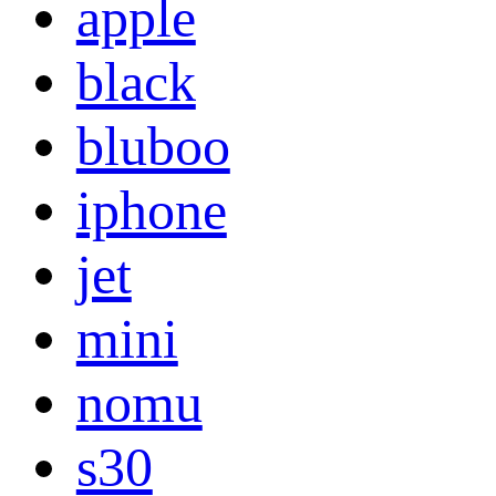
apple
black
bluboo
iphone
jet
mini
nomu
s30