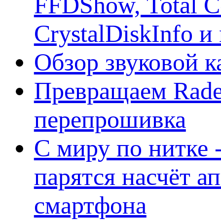
FFDShow, Total 
CrystalDiskInfo и
Обзор звуковой 
Превращаем Rade
перепрошивка
С миру по нитке -
парятся насчёт а
смартфона