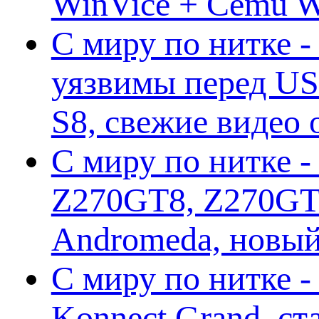
WinVice + Cemu W.I
С миру по нитке -
уязвимы перед US
S8, свежие видео
С миру по нитке -
Z270GT8, Z270GT6
Andromeda, новы
С миру по нитке 
Konnect Grand, ст