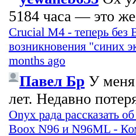
5184 часа — это же
Crucial M4 - теперь бе
возникновения "синих э
months ago
Павел Бр
У меня
лет. Недавно потер
Onyx рада рассказать о
Boox N96 и N96ML - К