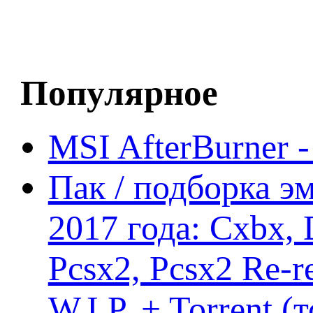
Популярное
MSI AfterBurner 
Пак / подборка эм
2017 года: Cxbx,
Pcsx2, Pcsx2 Re-r
W.I.P. + Torrent (