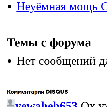
Неуёмная мощь Ge
Темы с форума
Нет сообщений д
yewaheb653
Ох у