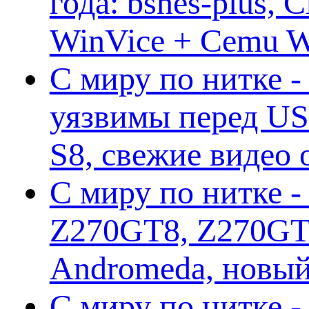
года: bsnes-plus,
WinVice + Cemu W.I
С миру по нитке -
уязвимы перед US
S8, свежие видео
С миру по нитке -
Z270GT8, Z270GT6
Andromeda, новы
С миру по нитке 