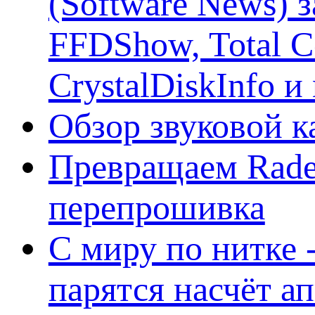
(Software News) з
FFDShow, Total 
CrystalDiskInfo и
Обзор звуковой 
Превращаем Rade
перепрошивка
С миру по нитке -
парятся насчёт а