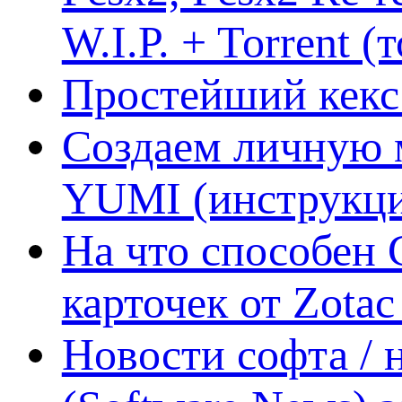
W.I.P. + Torrent (
Простейший кекс 
Создаем личную 
YUMI (инструкци
На что способен 
карточек от Zotac
Новости софта /