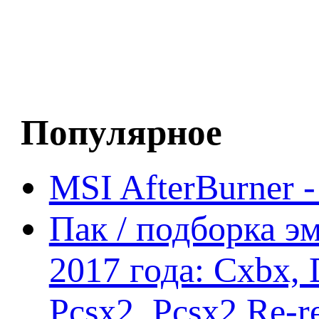
Популярное
MSI AfterBurner 
Пак / подборка эм
2017 года: Cxbx,
Pcsx2, Pcsx2 Re-r