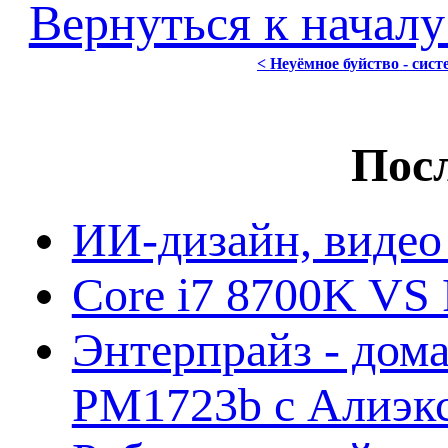
Вернуться к началу
< Неуёмное буйство - сис
Посл
ИИ-дизайн, видео
Core i7 8700K VS 
Энтерпрайз - дом
PM1723b с Алиэк