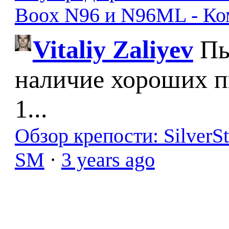
Boox N96 и N96ML - К
Vitaliy Zaliyev
Пы
наличие хороших п
1...
Обзор крепости: SilverS
SM
·
3 years ago