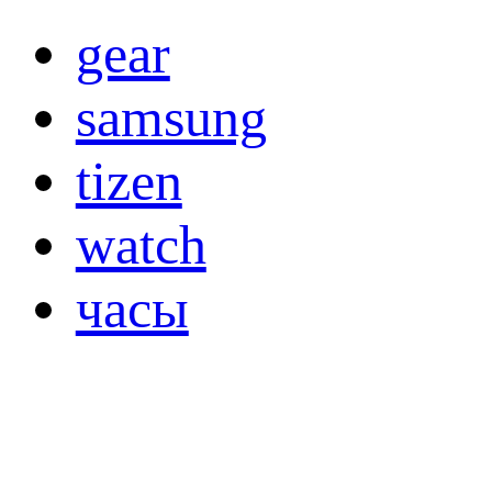
gear
samsung
tizen
watch
часы