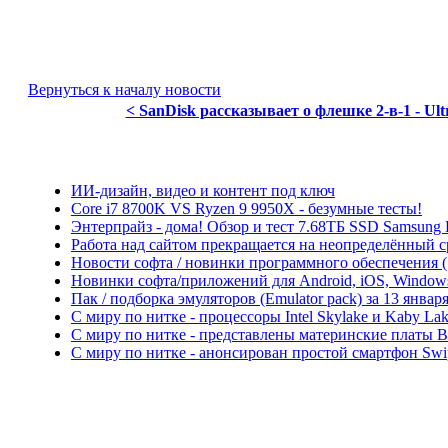
Вернуться к началу новости
< SanDisk рассказывает о флешке 2-в-1 - Ult
ИИ-дизайн, видео и контент под ключ
Core i7 8700K VS Ryzen 9 9950X - безумные тесты!
Энтерпрайз - дома! Обзор и тест 7.68ТБ SSD Samsung
Работа над сайтом прекращается на неопределённый с
Новости софта / новинки программного обеспечения (So
Новинки софта/приложений для Android, iOS, Windows P
Пак / подборка эмуляторов (Emulator pack) за 13 января
С миру по нитке - процессоры Intel Skylake и Kaby L
С миру по нитке - представлены материнские платы 
С миру по нитке - анонсирован простой смартфон Swi