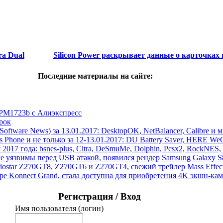
ra Dual
Silicon Power раскрывает данные о карточках
Последние материалы на сайте:
 PM1723b с Алиэкспресс
рок
ftware News) за 13.01.2017: DesktopOK, NetBalancer, Calibre и 
hone и не только за 12-13.01.2017: DU Battery Saver, HERE WeGo
 2017 года: bsnes-plus, Citra, DeSmuMe, Dolphin, Pcsx2, RockNES, 
ake уязвимы перед USB атакой, появился рендер Samsung Galaxy 
Biostar Z270GT8, Z270GT6 и Z270GT4, свежий трейлер Mass Eff
pe Konnect Grand, стала доступна для приобретения 4K экшн-к
Регистрация / Вход
Имя пользователя (логин)