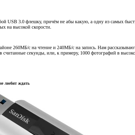
бой USB 3.0 флешку, причём не абы какую, а одну из самых быс
ых на высокой скорости.
 районе 260МБ/с на чтение и 240МБ/с на запись. Нам рассказыва
 считанные секунды, или, к примеру, 1000 фотографий в высоко
 не любит ждать