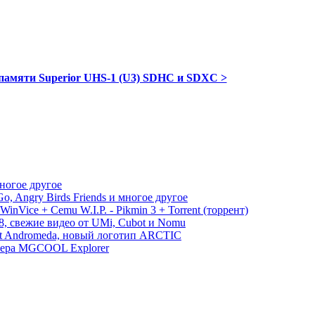
 памяти Superior UHS-1 (U3) SDHC и SDXC >
многое другое
, Angry Birds Friends и многое другое
WinVice + Cemu W.I.P. - Pikmin 3 + Torrent (торрент)
S8, свежие видео от UMi, Cubot и Nomu
ect Andromeda, новый логотип ARCTIC
амера MGCOOL Explorer