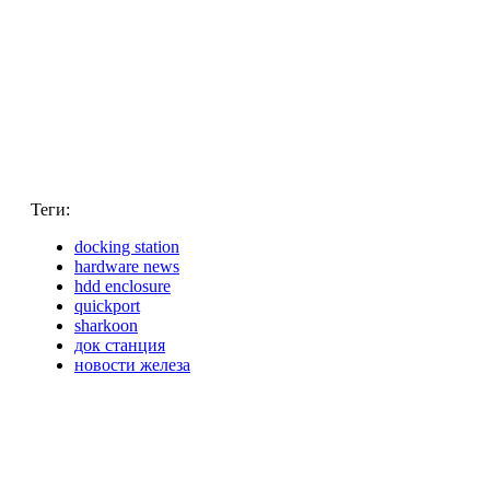
Теги:
docking station
hardware news
hdd enclosure
quickport
sharkoon
док станция
новости железа