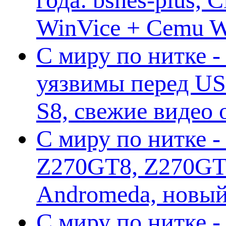
WinVice + Cemu W.I
С миру по нитке -
уязвимы перед US
S8, свежие видео
С миру по нитке -
Z270GT8, Z270GT6
Andromeda, новы
С миру по нитке 