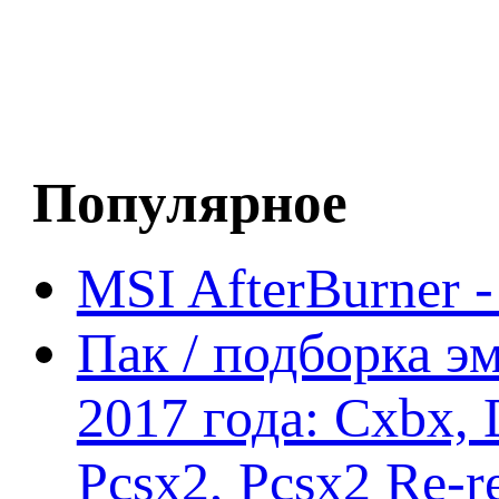
Популярное
MSI AfterBurner 
Пак / подборка эм
2017 года: Cxbx,
Pcsx2, Pcsx2 Re-r