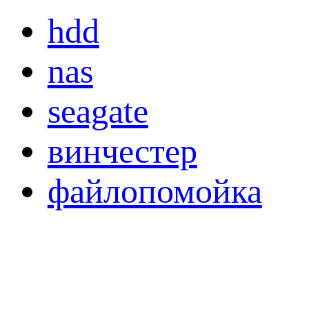
hdd
nas
seagate
винчестер
файлопомойка