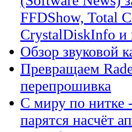
(Software News) з
FFDShow, Total 
CrystalDiskInfo и
Обзор звуковой 
Превращаем Rade
перепрошивка
С миру по нитке -
парятся насчёт а