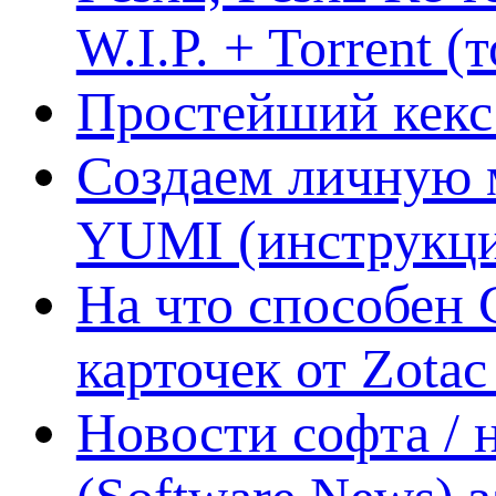
W.I.P. + Torrent (
Простейший кекс 
Создаем личную 
YUMI (инструкци
На что способен 
карточек от Zotac
Новости софта /