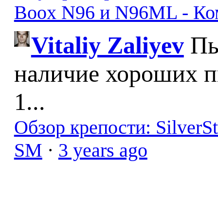
Boox N96 и N96ML - К
Vitaliy Zaliyev
Пы
наличие хороших п
1...
Обзор крепости: SilverS
SM
·
3 years ago