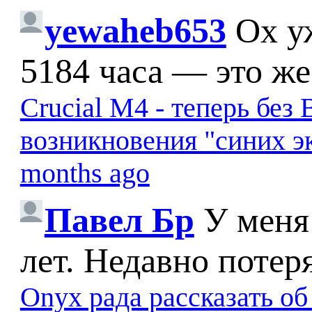
yewaheb653
Ох у
5184 часа — это же
Crucial M4 - теперь бе
возникновения "синих э
months ago
Павел Бр
У меня
лет. Недавно потер
Onyx рада рассказать о