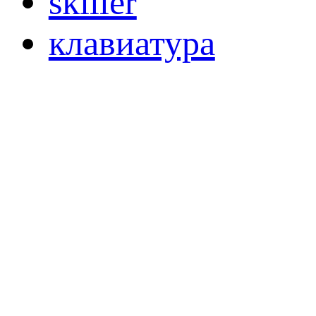
skiller
клавиатура