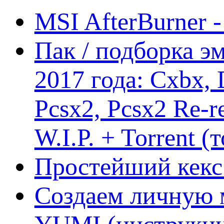
MSI AfterBurner 
Пак / подборка эм
2017 года: Cxbx,
Pcsx2, Pcsx2 Re-r
W.I.P. + Torrent (
Простейший кекс 
Создаем личную 