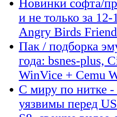
Новинки софта/пр
и не только за 12
Angry Birds Frien
Пак / подборка эм
года: bsnes-plus,
WinVice + Cemu W.I
С миру по нитке -
уязвимы перед US