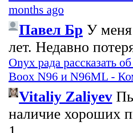
months ago
Павел Бр
У меня
лет. Недавно потер
Onyx рада рассказать о
Boox N96 и N96ML - К
Vitaliy Zaliyev
Пы
наличие хороших п
1...