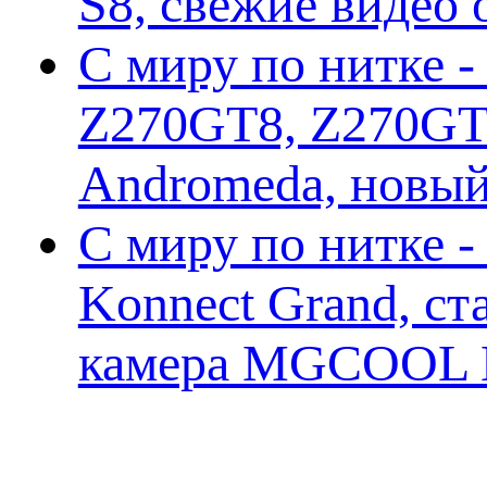
S8, свежие видео
С миру по нитке -
Z270GT8, Z270GT6
Andromeda, новы
С миру по нитке 
Konnect Grand, ст
камера MGCOOL E