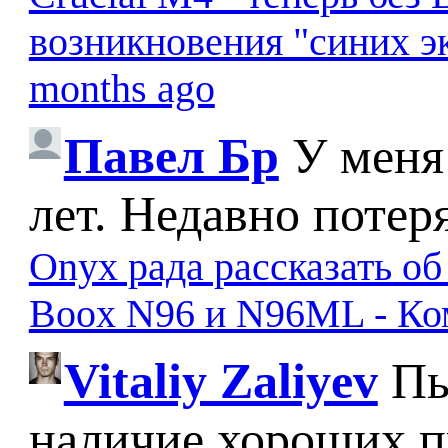
возникновения "синих э
months ago
Павел Бр
У меня
лет. Недавно потер
Onyx рада рассказать о
Boox N96 и N96ML - К
Vitaliy Zaliyev
Пы
наличие хороших п