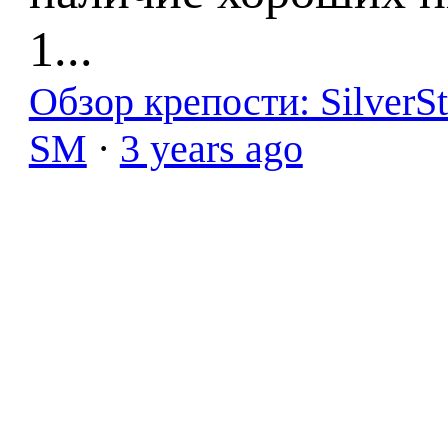
1...
Обзор крепости: SilverS
SM
·
3 years ago