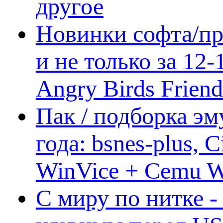
другое
Новинки софта/пр
и не только за 12
Angry Birds Frien
Пак / подборка эм
года: bsnes-plus,
WinVice + Cemu W.I
С миру по нитке -