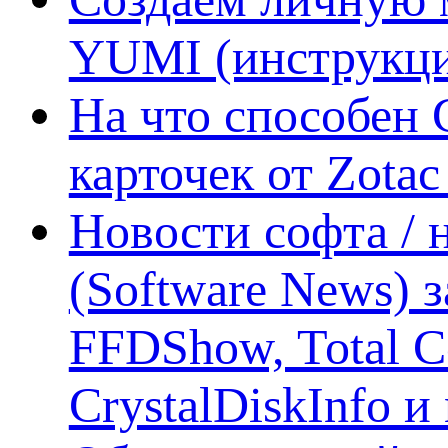
YUMI (инструкци
На что способен 
карточек от Zotac
Новости софта /
(Software News) з
FFDShow, Total 
CrystalDiskInfo и