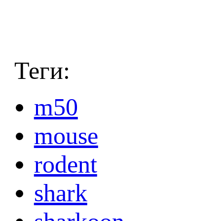
Теги:
m50
mouse
rodent
shark