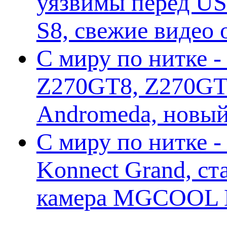
уязвимы перед US
S8, свежие видео
С миру по нитке -
Z270GT8, Z270GT6
Andromeda, новы
С миру по нитке 
Konnect Grand, ст
камера MGCOOL E