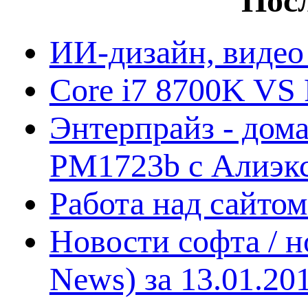
Посл
ИИ-дизайн, видео
Core i7 8700K VS 
Энтерпрайз - дом
PM1723b с Алиэк
Работа над сайто
Новости софта / 
News) за 13.01.20