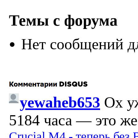
Темы с форума
Нет сообщений д
yewaheb653
Ох у
5184 часа — это же
Crucial M4 - теперь бе