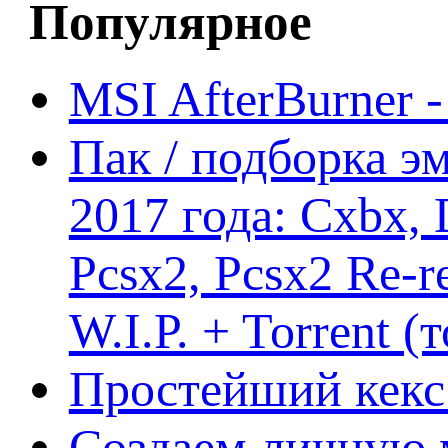
Популярное
MSI AfterBurner 
Пак / подборка эм
2017 года: Cxbx,
Pcsx2, Pcsx2 Re-r
W.I.P. + Torrent (
Простейший кекс 
Создаем личную 