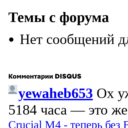
Темы с форума
Нет сообщений д
yewaheb653
Ох у
5184 часа — это же
Crucial M4 - теперь бе