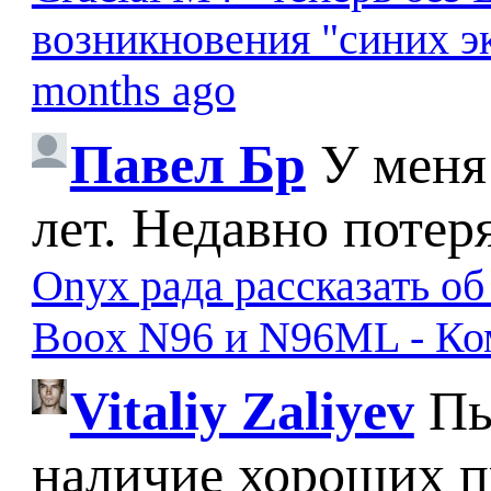
возникновения "синих э
months ago
Павел Бр
У меня
лет. Недавно потер
Onyx рада рассказать о
Boox N96 и N96ML - К
Vitaliy Zaliyev
Пы
наличие хороших п