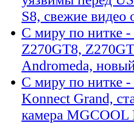
S8, свежие видео
С миру по нитке -
Z270GT8, Z270GT6
Andromeda, новы
С миру по нитке 
Konnect Grand, ст
камера MGCOOL E