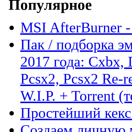
Популярное
MSI AfterBurner 
Пак / подборка эм
2017 года: Cxbx,
Pcsx2, Pcsx2 Re-r
W.I.P. + Torrent (
Простейший кекс 
Создаем личную 