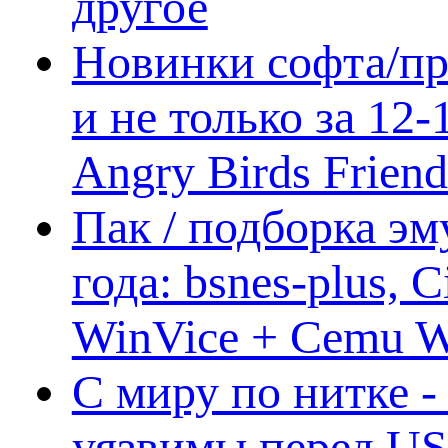
другое
Новинки софта/пр
и не только за 12
Angry Birds Frien
Пак / подборка эм
года: bsnes-plus,
WinVice + Cemu W.I
С миру по нитке -
уязвимы перед US