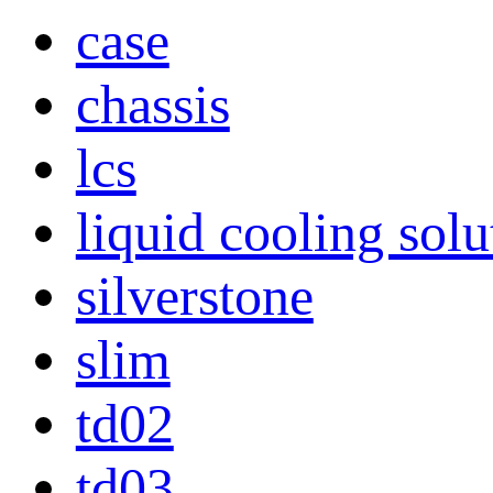
case
chassis
lcs
liquid cooling solu
silverstone
slim
td02
td03