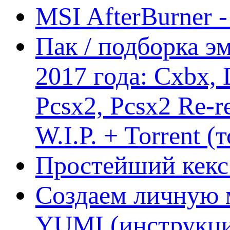
MSI AfterBurner 
Пак / подборка эм
2017 года: Cxbx,
Pcsx2, Pcsx2 Re-r
W.I.P. + Torrent (
Простейший кекс 
Создаем личную 
YUMI (инструкци