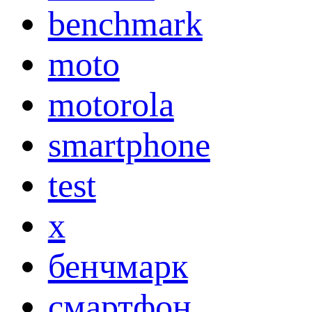
benchmark
moto
motorola
smartphone
test
x
бенчмарк
смартфон