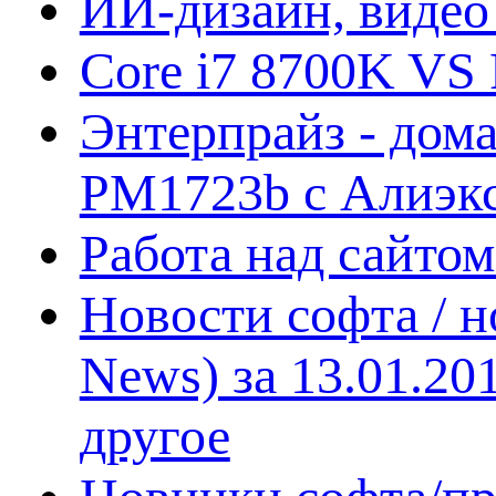
ИИ-дизайн, видео
Core i7 8700K VS 
Энтерпрайз - дом
PM1723b с Алиэк
Работа над сайто
Новости софта / 
News) за 13.01.20
другое