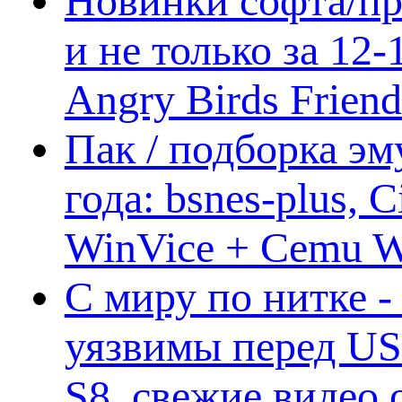
Новинки софта/пр
и не только за 12
Angry Birds Frien
Пак / подборка эм
года: bsnes-plus,
WinVice + Cemu W.I
С миру по нитке -
уязвимы перед US
S8, свежие видео