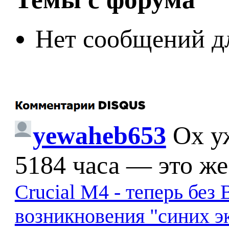
Нет сообщений д
yewaheb653
Ох у
5184 часа — это же
Crucial M4 - теперь бе
возникновения "синих э