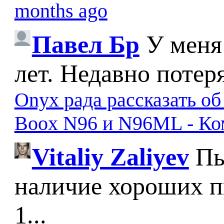
months ago
Павел Бр
У меня
лет. Недавно потер
Onyx рада рассказать о
Boox N96 и N96ML - К
Vitaliy Zaliyev
Пы
наличие хороших п
1...