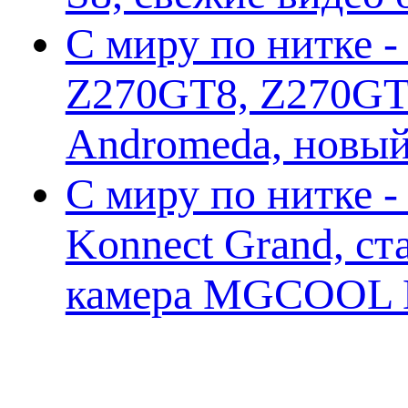
С миру по нитке -
Z270GT8, Z270GT6
Andromeda, новы
С миру по нитке 
Konnect Grand, ст
камера MGCOOL E