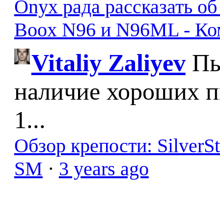
Onyx рада рассказать о
Boox N96 и N96ML - К
Vitaliy Zaliyev
Пы
наличие хороших п
1...
Обзор крепости: SilverS
SM
·
3 years ago