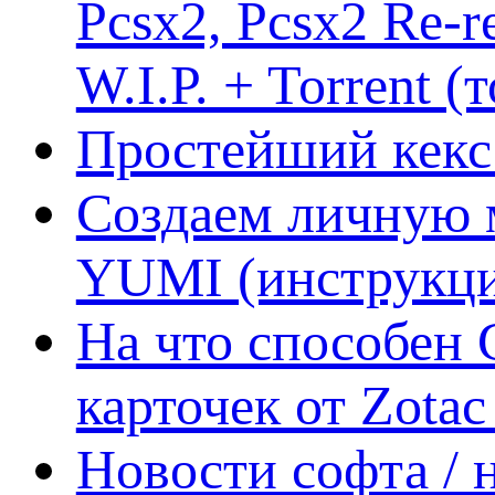
Pcsx2, Pcsx2 Re-r
W.I.P. + Torrent (
Простейший кекс 
Создаем личную 
YUMI (инструкци
На что способен 
карточек от Zotac
Новости софта /