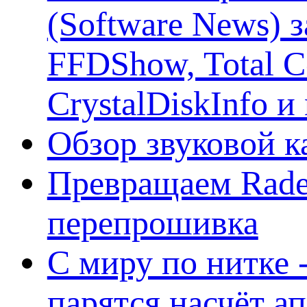
(Software News) з
FFDShow, Total 
CrystalDiskInfo и
Обзор звуковой 
Превращаем Rade
перепрошивка
С миру по нитке -
парятся насчёт а