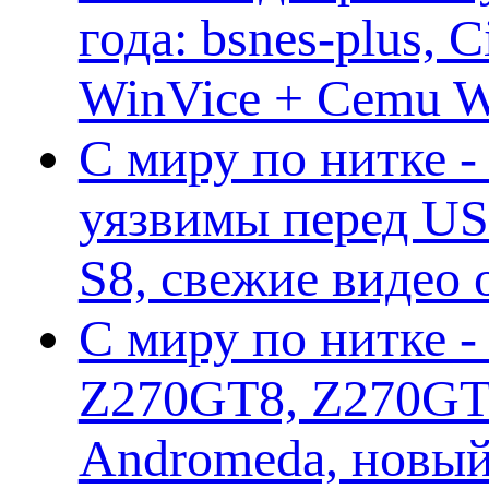
года: bsnes-plus,
WinVice + Cemu W.I
С миру по нитке -
уязвимы перед US
S8, свежие видео
С миру по нитке -
Z270GT8, Z270GT6
Andromeda, новы