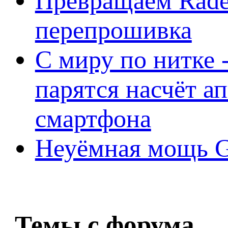
Превращаем Rade
перепрошивка
С миру по нитке -
парятся насчёт а
смартфона
Неуёмная мощь Ge
Темы с форума