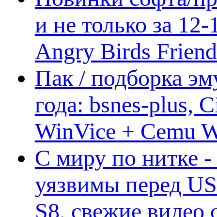
и не только за 12
Angry Birds Frien
Пак / подборка эм
года: bsnes-plus,
WinVice + Cemu W.I
С миру по нитке -
уязвимы перед US
S8, свежие видео