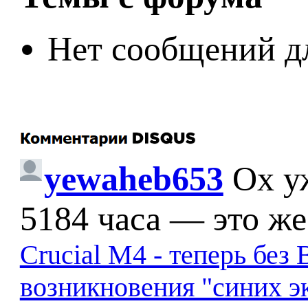
Нет сообщений д
yewaheb653
Ох у
5184 часа — это же
Crucial M4 - теперь бе
возникновения "синих э