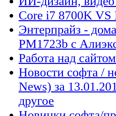
ИИ-дизайн, видео
Core i7 8700K VS 
Энтерпрайз - дом
PM1723b с Алиэк
Работа над сайто
Новости софта / 
News) за 13.01.20
другое
Новинки софта/пр