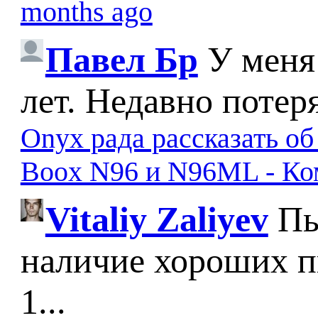
months ago
Павел Бр
У меня
лет. Недавно потер
Onyx рада рассказать о
Boox N96 и N96ML - К
Vitaliy Zaliyev
Пы
наличие хороших п
1...