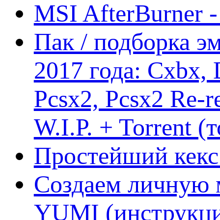
MSI AfterBurner 
Пак / подборка эм
2017 года: Cxbx,
Pcsx2, Pcsx2 Re-r
W.I.P. + Torrent (
Простейший кекс 
Создаем личную 
YUMI (инструкци