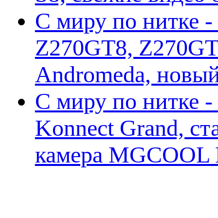
С миру по нитке -
Z270GT8, Z270GT6
Andromeda, новы
С миру по нитке 
Konnect Grand, ст
камера MGCOOL E