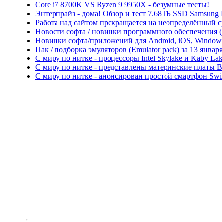
Core i7 8700K VS Ryzen 9 9950X - безумные тесты!
Энтерпрайз - дома! Обзор и тест 7.68ТБ SSD Samsung
Работа над сайтом прекращается на неопределённый с
Новости софта / новинки программного обеспечения (So
Новинки софта/приложений для Android, iOS, Windows P
Пак / подборка эмуляторов (Emulator pack) за 13 января
С миру по нитке - процессоры Intel Skylake и Kaby L
С миру по нитке - представлены материнские платы 
С миру по нитке - анонсирован простой смартфон Swi