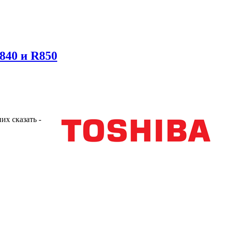
R840 и R850
их сказать -