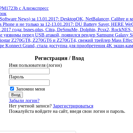
 PM1723b с Алиэкспресс
рок
ftware News) за 13.01.2017: DesktopOK, NetBalancer, Calibre и 
hone и не только за 12-13.01.2017: DU Battery Saver, HERE WeGo
 2017 года: bsnes-plus, Citra, DeSmuMe, Dolphin, Pcsx2, RockNES, 
ake уязвимы перед USB атакой, появился рендер Samsung Galaxy 
Biostar Z270GT8, Z270GT6 и Z270GT4, свежий трейлер Mass Eff
pe Konnect Grand, стала доступна для приобретения 4K экшн-к
Регистрация / Вход
Имя пользователя (логин)
Пароль
Запомни меня
Забыли логин?
Нет учетной записи?
Зарегистрироваться
Пожалуйста войдите на сайт, введя свои логин и пароль.