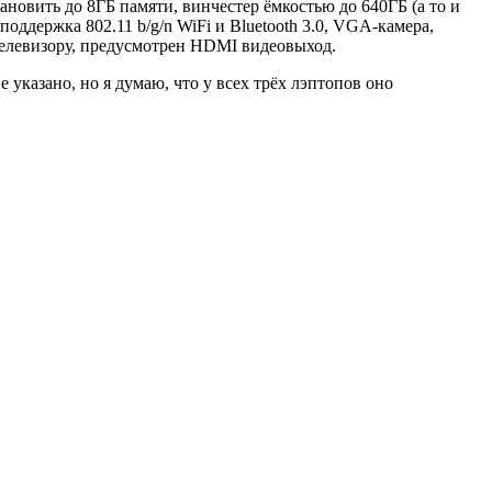
ановить до 8ГБ памяти, винчестер ёмкостью до 640ГБ (а то и
ддержка 802.11 b/g/n WiFi и Bluetooth 3.0, VGA-камера,
елевизору, предусмотрен HDMI видеовыход.
е указано, но я думаю, что у всех трёх лэптопов оно