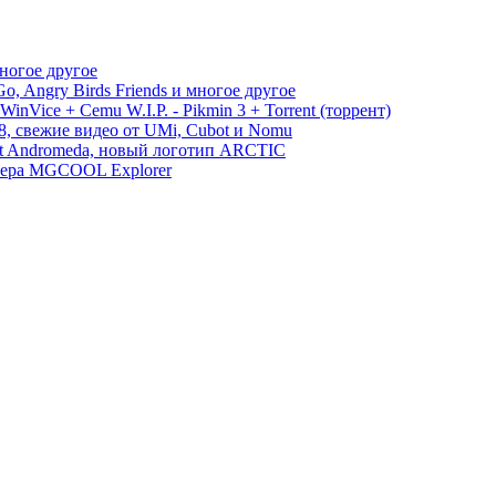
многое другое
, Angry Birds Friends и многое другое
WinVice + Cemu W.I.P. - Pikmin 3 + Torrent (торрент)
S8, свежие видео от UMi, Cubot и Nomu
ect Andromeda, новый логотип ARCTIC
амера MGCOOL Explorer