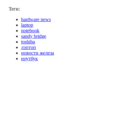
Теги:
hardware news
laptop
notebook
sandy bridge
toshiba
лэптоп
новости железа
ноутбук