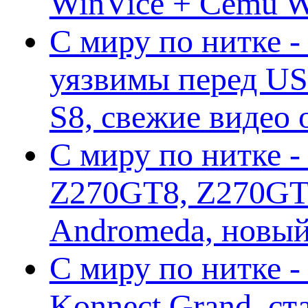
WinVice + Cemu W.I
С миру по нитке -
уязвимы перед US
S8, свежие видео
С миру по нитке -
Z270GT8, Z270GT6
Andromeda, новы
С миру по нитке 
Konnect Grand, ст