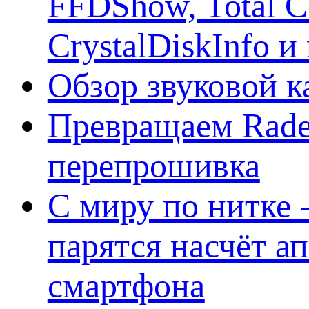
FFDShow, Total 
CrystalDiskInfo и
Обзор звуковой 
Превращаем Rade
перепрошивка
С миру по нитке -
парятся насчёт а
смартфона