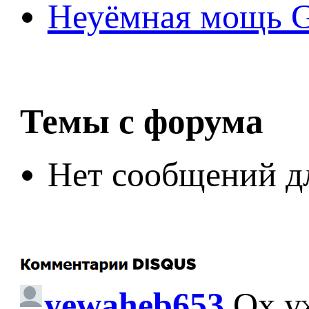
Неуёмная мощь Ge
Темы с форума
Нет сообщений д
yewaheb653
Ох у