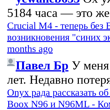
5184 часа — это же
Crucial M4 - теперь бе
возникновения "синих э
months ago
Павел Бр
У меня
лет. Недавно потер
Onyx рада рассказать о
Boox N96 и N96ML - К