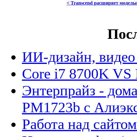
< Transcend расширяет модель
Посл
ИИ-дизайн, видео
Core i7 8700K VS 
Энтерпрайз - дом
PM1723b с Алиэк
Работа над сайто