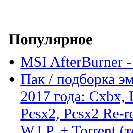
Популярное
MSI AfterBurner 
Пак / подборка эм
2017 года: Cxbx,
Pcsx2, Pcsx2 Re-r
W.I.P. + Torrent (