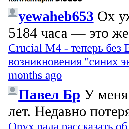
yewaheb653
Ох у
5184 часа — это же
Crucial M4 - теперь бе
возникновения "синих э
months ago
Павел Бр
У меня
лет. Недавно потер
Onyx рада рассказать о