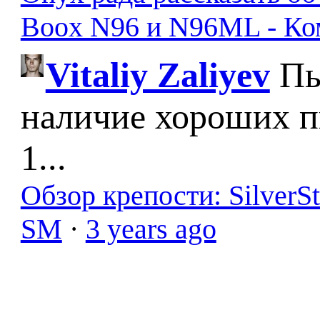
Boox N96 и N96ML - К
Vitaliy Zaliyev
Пы
наличие хороших п
1...
Обзор крепости: SilverS
SM
·
3 years ago