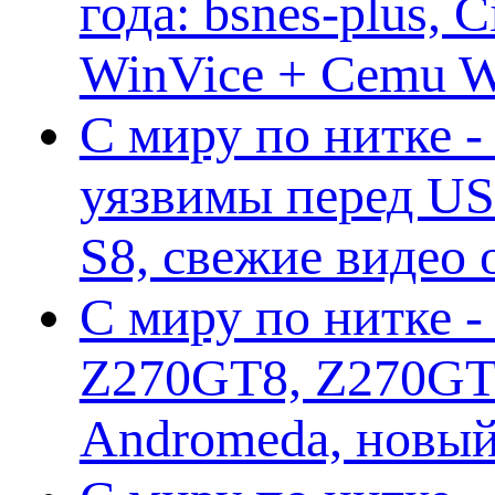
года: bsnes-plus,
WinVice + Cemu W.I
С миру по нитке -
уязвимы перед US
S8, свежие видео
С миру по нитке -
Z270GT8, Z270GT6
Andromeda, новы