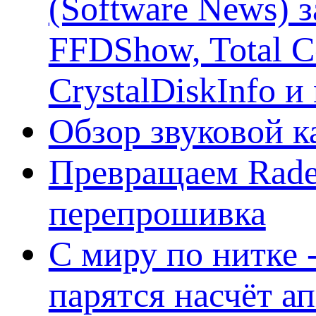
(Software News) з
FFDShow, Total 
CrystalDiskInfo и
Обзор звуковой 
Превращаем Rade
перепрошивка
С миру по нитке -
парятся насчёт а