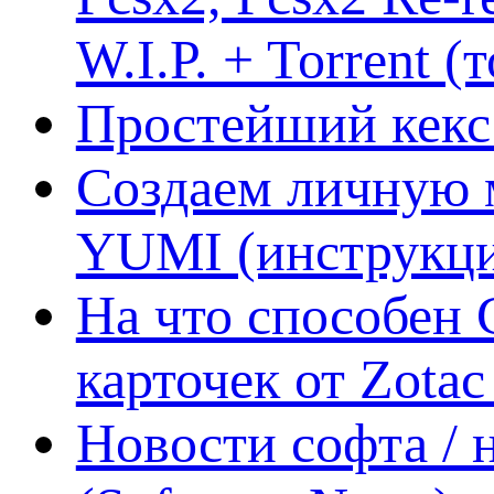
W.I.P. + Torrent (
Простейший кекс 
Создаем личную 
YUMI (инструкци
На что способен 
карточек от Zotac
Новости софта /