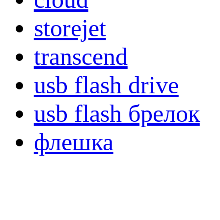
storejet
transcend
usb flash drive
usb flash брелок
флешка