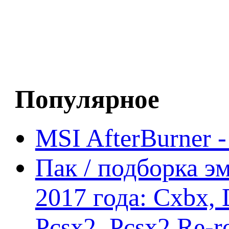
Популярное
MSI AfterBurner 
Пак / подборка эм
2017 года: Cxbx,
Pcsx2, Pcsx2 Re-r