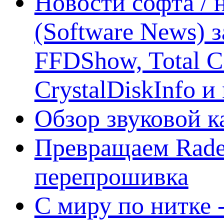
Новости софта /
(Software News) з
FFDShow, Total 
CrystalDiskInfo и
Обзор звуковой 
Превращаем Rade
перепрошивка
С миру по нитке -