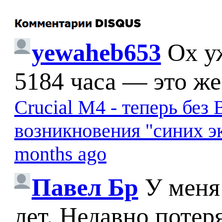
yewaheb653
Ох у
5184 часа — это же
Crucial M4 - теперь бе
возникновения "синих э
months ago
Павел Бр
У меня
лет. Недавно потер