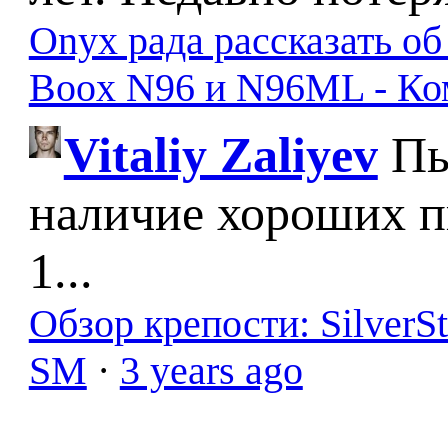
Onyx рада рассказать о
Boox N96 и N96ML - К
Vitaliy Zaliyev
Пы
наличие хороших п
1...
Обзор крепости: SilverS
SM
·
3 years ago