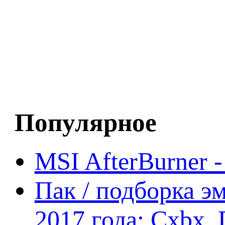
Популярное
MSI AfterBurner 
Пак / подборка эм
2017 года: Cxbx,