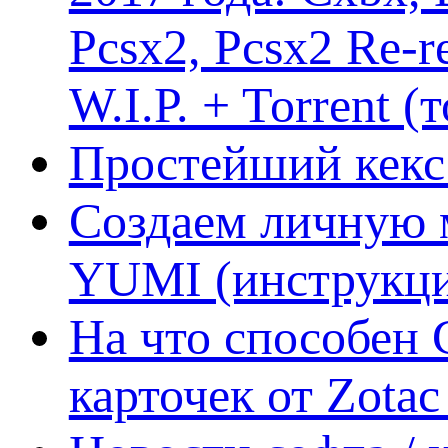
Pcsx2, Pcsx2 Re-r
W.I.P. + Torrent (
Простейший кекс 
Создаем личную 
YUMI (инструкци
На что способен 
карточек от Zotac