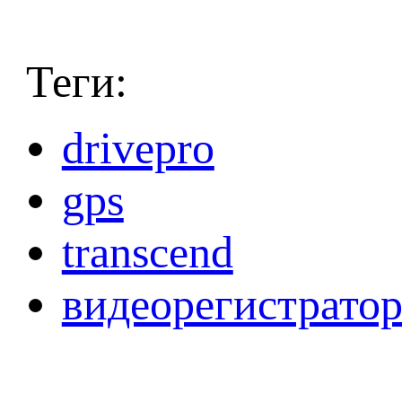
Теги:
drivepro
gps
transcend
видеорегистрато