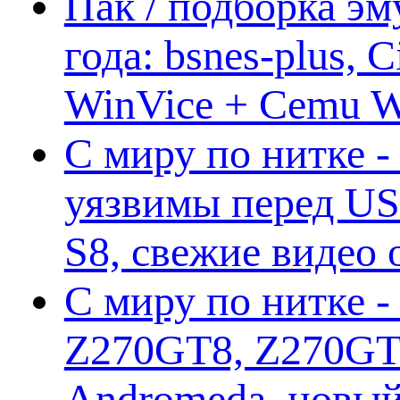
Пак / подборка эм
года: bsnes-plus,
WinVice + Cemu W.I
С миру по нитке -
уязвимы перед US
S8, свежие видео
С миру по нитке -
Z270GT8, Z270GT6
Andromeda, новы