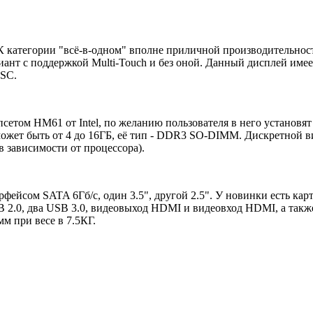
К категории "всё-в-одном" вполне приличной производительност
риант с поддержкой Multi-Touch и без оной. Данный дисплей имее
TSC.
псетом HM61 от Intel, по желанию пользователя в него установя
может быть от 4 до 16ГБ, её тип - DDR3 SO-DIMM. Дискретной ви
в зависимости от процессора).
фейсом SATA 6Гб/с, один 3.5", другой 2.5". У новинки есть карт
B 2.0, два USB 3.0, видеовыход HDMI и видеовход HDMI, а также
м при весе в 7.5КГ.