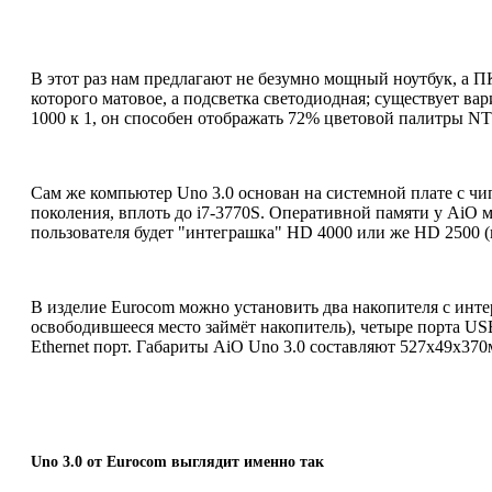
В этот раз нам предлагают не безумно мощный ноутбук, а П
которого матовое, а подсветка светодиодная; существует ва
1000 к 1, он способен отображать 72% цветовой палитры N
Сам же компьютер Uno 3.0 основан на системной плате с чи
поколения, вплоть до i7-3770S. Оперативной памяти у AiO 
пользователя будет "интеграшка" HD 4000 или же HD 2500 (
В изделие Eurocom можно установить два накопителя с интер
освободившееся место займёт накопитель), четыре порта US
Ethernet порт. Габариты AiO Uno 3.0 составляют 527x49x370м
Uno 3.0 от Eurocom выглядит именно так