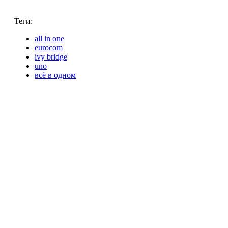
Теги:
all in one
eurocom
ivy bridge
uno
всё в одном