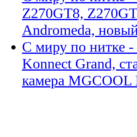
Z270GT8, Z270GT6
Andromeda, новы
С миру по нитке 
Konnect Grand, ст
камера MGCOOL E