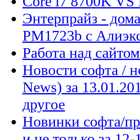
Core i7 8700K VS 
Энтерпрайз - дом
PM1723b с Алиэк
Работа над сайто
Новости софта / 
News) за 13.01.20
другое
Новинки софта/пр
и не только за 12