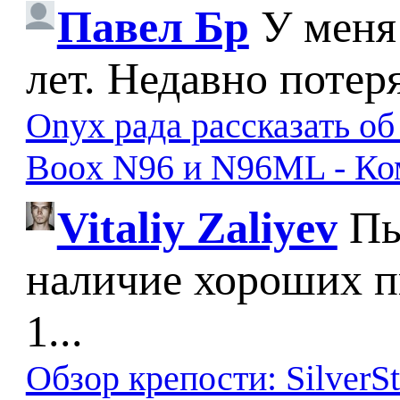
Павел Бр
У меня
лет. Недавно потер
Onyx рада рассказать о
Boox N96 и N96ML - К
Vitaliy Zaliyev
Пы
наличие хороших п
1...
Обзор крепости: SilverS