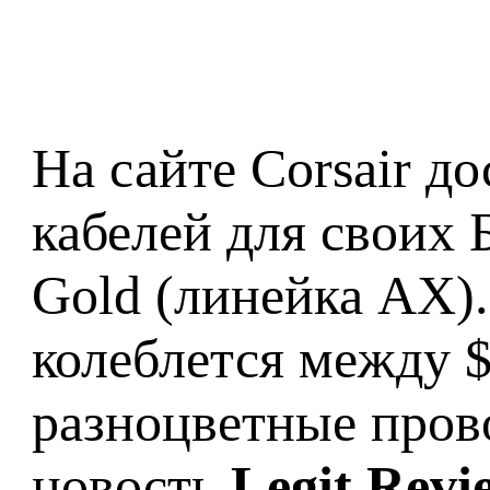
На сайте Corsair д
кабелей для своих Б
Gold (линейка AX)
колеблется между $
разноцветные прово
новость
Legit Revi