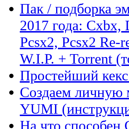
Пак / подборка эм
2017 года: Cxbx,
Pcsx2, Pcsx2 Re-r
W.I.P. + Torrent (
Простейший кекс 
Создаем личную 
YUMI (инструкци
На что способен 