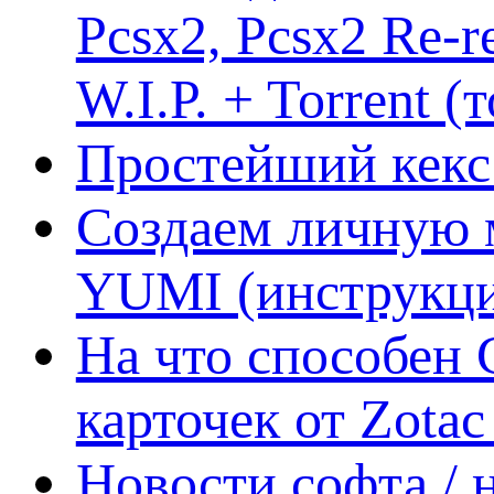
Pcsx2, Pcsx2 Re-r
W.I.P. + Torrent (
Простейший кекс 
Создаем личную 
YUMI (инструкци
На что способен 
карточек от Zotac
Новости софта /