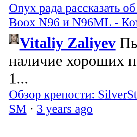
Onyx рада рассказать о
Boox N96 и N96ML - К
Vitaliy Zaliyev
Пы
наличие хороших п
1...
Обзор крепости: SilverS
SM
·
3 years ago