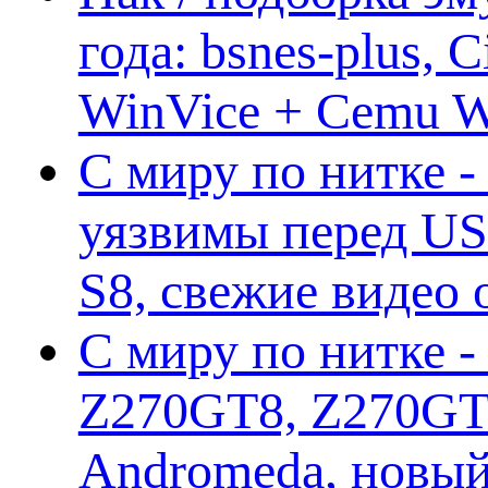
года: bsnes-plus,
WinVice + Cemu W.I
С миру по нитке -
уязвимы перед US
S8, свежие видео
С миру по нитке -
Z270GT8, Z270GT6
Andromeda, новы