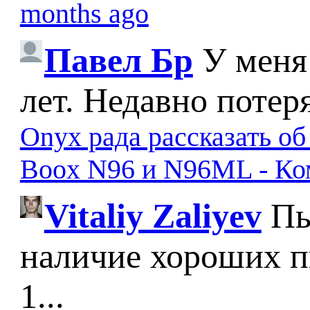
months ago
Павел Бр
У меня
лет. Недавно потер
Onyx рада рассказать о
Boox N96 и N96ML - К
Vitaliy Zaliyev
Пы
наличие хороших п
1...