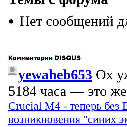
Нет сообщений д
yewaheb653
Ох у
5184 часа — это же
Crucial M4 - теперь бе
возникновения "синих э