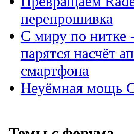
Превращаем Rade
перепрошивка
С миру по нитке -
парятся насчёт а
смартфона
Неуёмная мощь Ge
Темы с форума