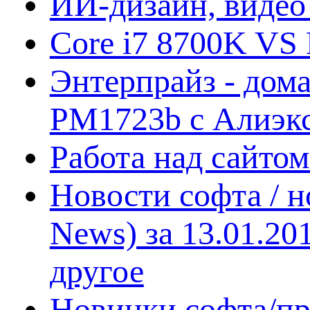
ИИ-дизайн, видео
Core i7 8700K VS 
Энтерпрайз - дом
PM1723b с Алиэк
Работа над сайто
Новости софта / 
News) за 13.01.20
другое
Новинки софта/пр