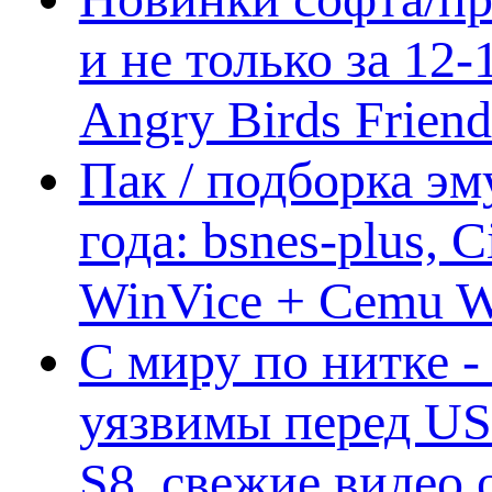
и не только за 12
Angry Birds Frien
Пак / подборка эм
года: bsnes-plus,
WinVice + Cemu W.I
С миру по нитке -
уязвимы перед US
S8, свежие видео