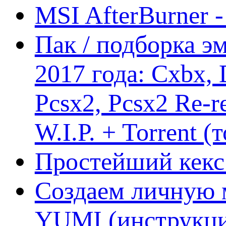
MSI AfterBurner 
Пак / подборка эм
2017 года: Cxbx,
Pcsx2, Pcsx2 Re-r
W.I.P. + Torrent (
Простейший кекс 
Создаем личную 
YUMI (инструкци