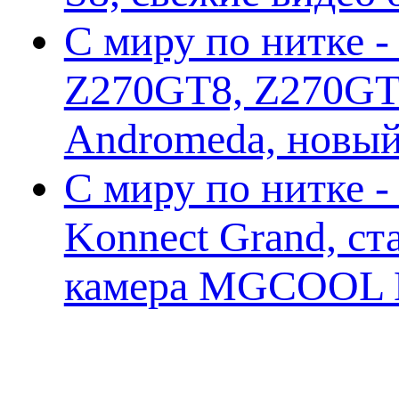
С миру по нитке -
Z270GT8, Z270GT6
Andromeda, новы
С миру по нитке 
Konnect Grand, ст
камера MGCOOL E