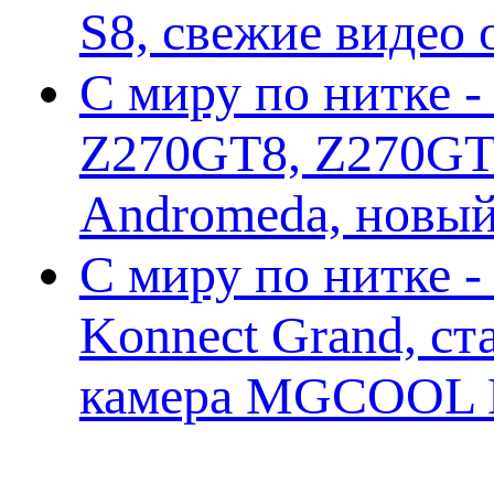
S8, свежие видео
С миру по нитке -
Z270GT8, Z270GT6
Andromeda, новы
С миру по нитке 
Konnect Grand, ст
камера MGCOOL E