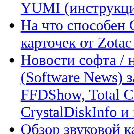
YUMI (инструкци
На что способен 
карточек от Zotac
Новости софта /
(Software News) з
FFDShow, Total 
CrystalDiskInfo и
Обзор звуковой 