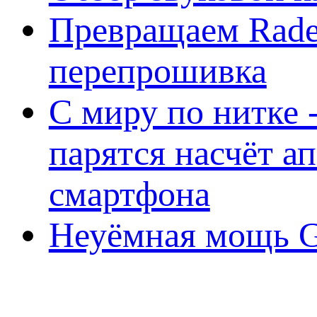
Превращаем Rade
перепрошивка
С миру по нитке -
парятся насчёт а
смартфона
Неуёмная мощь Ge