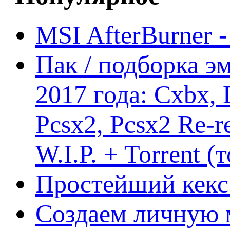
MSI AfterBurner 
Пак / подборка эм
2017 года: Cxbx,
Pcsx2, Pcsx2 Re-r
W.I.P. + Torrent (
Простейший кекс 
Создаем личную 