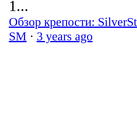
1...
Обзор крепости: SilverS
SM
·
3 years ago