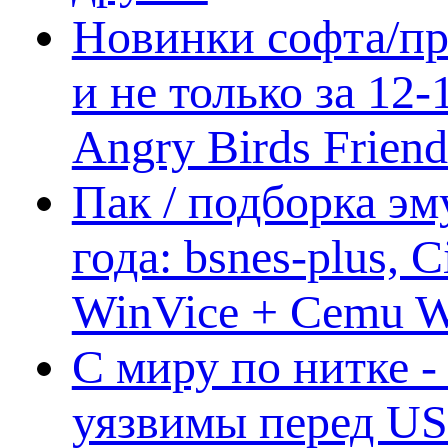
Новинки софта/пр
и не только за 12
Angry Birds Frien
Пак / подборка эм
года: bsnes-plus,
WinVice + Cemu W.I
С миру по нитке -
уязвимы перед US