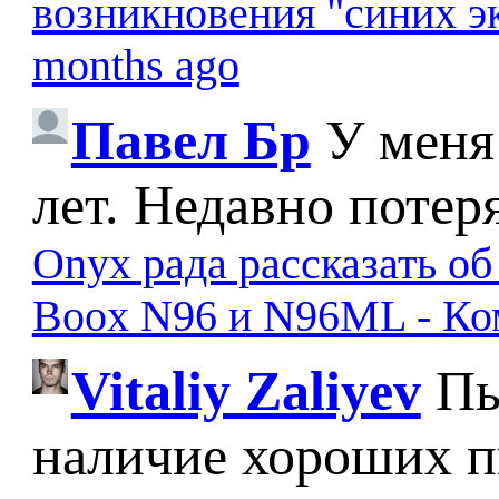
возникновения "синих э
months ago
Павел Бр
У меня
лет. Недавно потер
Onyx рада рассказать о
Boox N96 и N96ML - К
Vitaliy Zaliyev
Пы
наличие хороших п