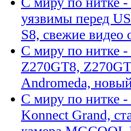
С миру по нитке -
уязвимы перед US
S8, свежие видео
С миру по нитке -
Z270GT8, Z270GT6
Andromeda, новы
С миру по нитке 
Konnect Grand, ст
камера MGCOOL E