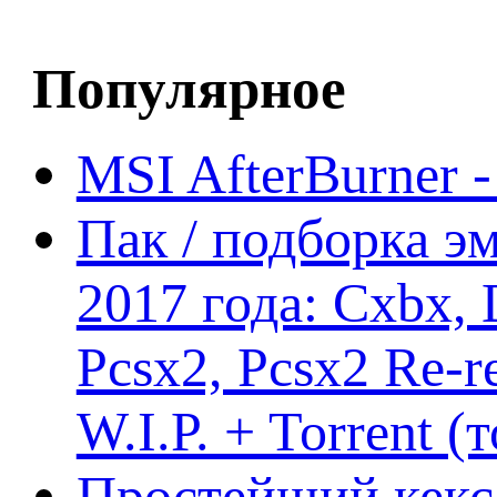
Популярное
MSI AfterBurner 
Пак / подборка эм
2017 года: Cxbx,
Pcsx2, Pcsx2 Re-r
W.I.P. + Torrent (
Простейший кекс 