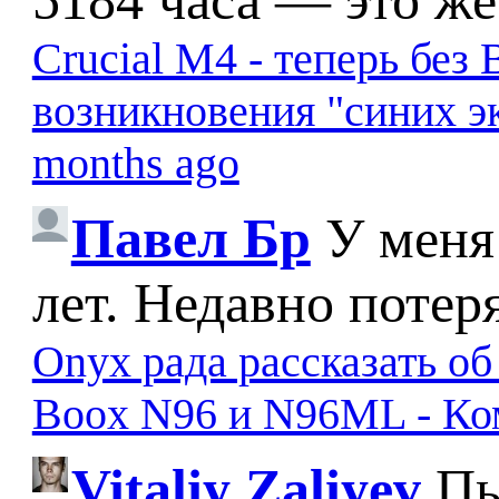
5184 часа — это же
Crucial M4 - теперь бе
возникновения "синих э
months ago
Павел Бр
У меня
лет. Недавно потер
Onyx рада рассказать о
Boox N96 и N96ML - К
Vitaliy Zaliyev
Пы