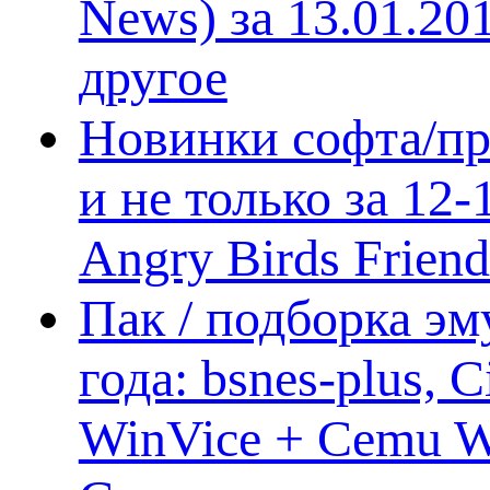
News) за 13.01.20
другое
Новинки софта/пр
и не только за 12
Angry Birds Frien
Пак / подборка эм
года: bsnes-plus,
WinVice + Cemu W.I