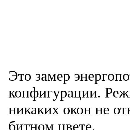
Это замер энергоп
конфигурации. Режи
никаких окон не от
битном цвете.