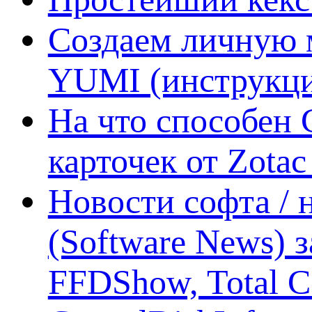
Создаем личную 
YUMI (инструкци
На что способен 
карточек от Zotac
Новости софта /
(Software News) з
FFDShow, Total 