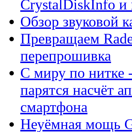
CrystalDiskInfo и
Обзор звуковой 
Превращаем Rade
перепрошивка
С миру по нитке -
парятся насчёт а
смартфона
Неуёмная мощь Ge