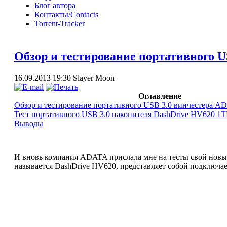
Блог автора
Контакты/Contacts
Torrent-Tracker
Обзор и тестирование портативного 
16.09.2013 19:30
Slayer Moon
Оглавление
Обзор и тестирование портативного USB 3.0 винчестера A
Тест портативного USB 3.0 накопителя DashDrive HV620 1Т
Выводы
И вновь компания ADATA прислала мне на тесты свой новый
называется DashDrive HV620, представляет собой подключае