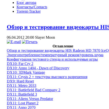
Блог автора
Контакты/Contacts
Torrent-Tracker
Обзор и тестирование видеокарты HIS
06.04.2012 20:00
Slayer Moon
Оглавление
Обзор и тестирование видеокарты HIS Radeon HD 7870 IceQ
Энергопотребление/температурный режим/уровень шума
Конфигурация тестового стенда и используемые игры
DX10: Far Cry 2
DX10: Anno 1404 - Dawn of Discovery
DX10: 3DMark Vantage
DX11: Crysis 2 + текстуры высокого разрешения
DX9: Hard Reset
DX11: Metro 2033
DX11: Battlefield Bad Company 2
DX11: Battlefield 3
DX11: Aliens Versus Predator
DX11: Lost Planet 2
DX11: Anno 2070