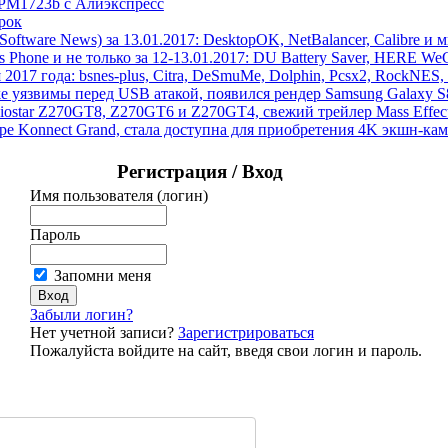
 PM1723b с Алиэкспресс
рок
ftware News) за 13.01.2017: DesktopOK, NetBalancer, Calibre и 
hone и не только за 12-13.01.2017: DU Battery Saver, HERE WeGo
 2017 года: bsnes-plus, Citra, DeSmuMe, Dolphin, Pcsx2, RockNES, 
ake уязвимы перед USB атакой, появился рендер Samsung Galaxy 
Biostar Z270GT8, Z270GT6 и Z270GT4, свежий трейлер Mass Eff
pe Konnect Grand, стала доступна для приобретения 4K экшн-к
Регистрация / Вход
Имя пользователя (логин)
Пароль
Запомни меня
Забыли логин?
Нет учетной записи?
Зарегистрироваться
Пожалуйста войдите на сайт, введя свои логин и пароль.