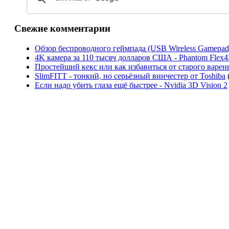
Свежие комментарии
Обзор беспроводного геймпада (USB Wireless Gamepa
4K камера за 110 тысяч долларов США - Phantom Flex
Простейший кекс или как избавиться от старого варен
SlimFITT - тонкий, но серьёзный винчестер от Toshiba
Если надо убить глаза ещё быстрее - Nvidia 3D Vision 2