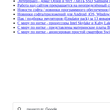
Энтерпрайз - дома! Обзор и тест 7.68ТБ SSD Samsung
Работа над сайтом прекращается на неопределённый с
Новости софта / новинки программного обеспечения (So
Новинки софта/приложений для Android, iOS, Windows P
Пак / подборка эмуляторов (Emulator pack) за 13 января
С миру по нитке - процессоры Intel Skylake и Kaby L
С миру по нитке - представлены материнские платы 
С миру по нитке - анонсирован простой смартфон Swi