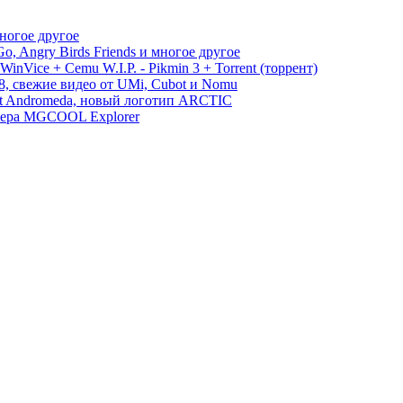
многое другое
, Angry Birds Friends и многое другое
WinVice + Cemu W.I.P. - Pikmin 3 + Torrent (торрент)
S8, свежие видео от UMi, Cubot и Nomu
ect Andromeda, новый логотип ARCTIC
амера MGCOOL Explorer