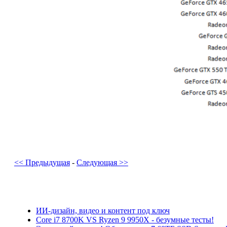
<< Предыдущая
-
Следующая >>
ИИ-дизайн, видео и контент под ключ
Core i7 8700K VS Ryzen 9 9950X - безумные тесты!