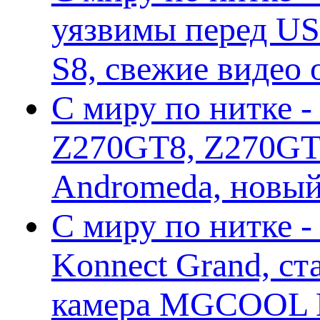
уязвимы перед US
S8, свежие видео
С миру по нитке -
Z270GT8, Z270GT6
Andromeda, новы
С миру по нитке 
Konnect Grand, ст
камера MGCOOL E