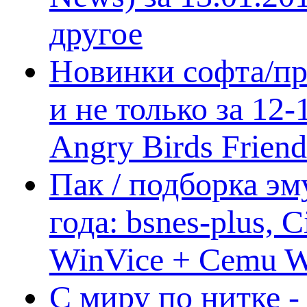
другое
Новинки софта/пр
и не только за 12
Angry Birds Frien
Пак / подборка эм
года: bsnes-plus,
WinVice + Cemu W.I
С миру по нитке -