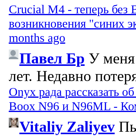
Crucial M4 - теперь бе
возникновения "синих э
months ago
Павел Бр
У меня
лет. Недавно потер
Onyx рада рассказать о
Boox N96 и N96ML - К
Vitaliy Zaliyev
Пы