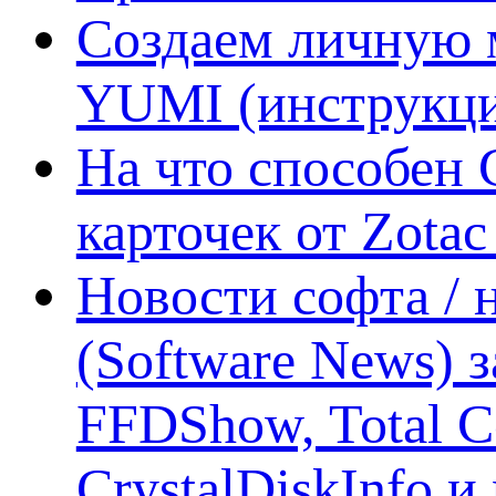
Создаем личную 
YUMI (инструкци
На что способен 
карточек от Zotac
Новости софта /
(Software News) з
FFDShow, Total 
CrystalDiskInfo и