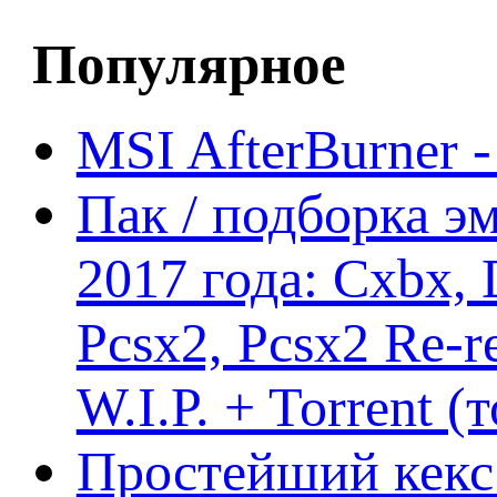
Популярное
MSI AfterBurner 
Пак / подборка эм
2017 года: Cxbx,
Pcsx2, Pcsx2 Re-r
W.I.P. + Torrent (
Простейший кекс 