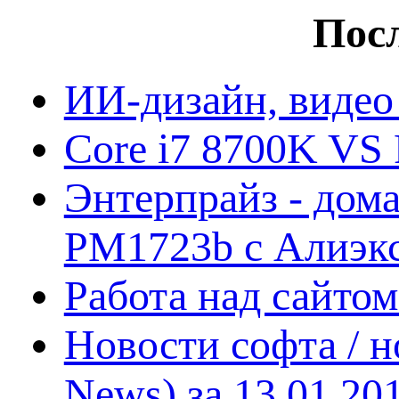
Посл
ИИ-дизайн, видео
Core i7 8700K VS 
Энтерпрайз - дом
PM1723b с Алиэк
Работа над сайто
Новости софта / 
News) за 13.01.20