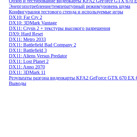
Обзор и тестирование видеокарты KFA2 GeForce GTX 670
Энергопотребление/температурный режим/уровень шума
Конфигурация тестового стенда и используемые игры
DX10: Far Cry 2
DX10: 3DMark Vantage
DX11: Crysis 2 + текстуры высокого разрешения
DX9: Hard Reset
DX11: Metro 2033
DX11: Battlefield Bad Company 2
DX11: Battlefield 3
DX11: Aliens Versus Predator
DX11: Lost Planet 2
DX11: Anno 2070
DX11: 3DMark 11
Результаты разгона видеокарты KFA2 GeForce GTX 670 EX
Выводы