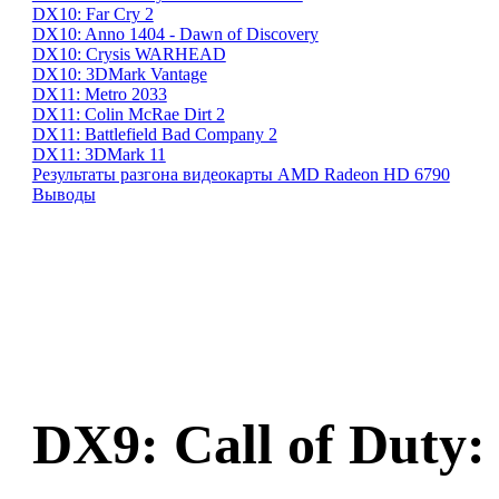
DX10: Far Cry 2
DX10: Anno 1404 - Dawn of Discovery
DX10: Crysis WARHEAD
DX10: 3DMark Vantage
DX11: Metro 2033
DX11: Colin McRae Dirt 2
DX11: Battlefield Bad Company 2
DX11: 3DMark 11
Результаты разгона видеокарты AMD Radeon HD 6790
Выводы
DX9:
Call of Duty