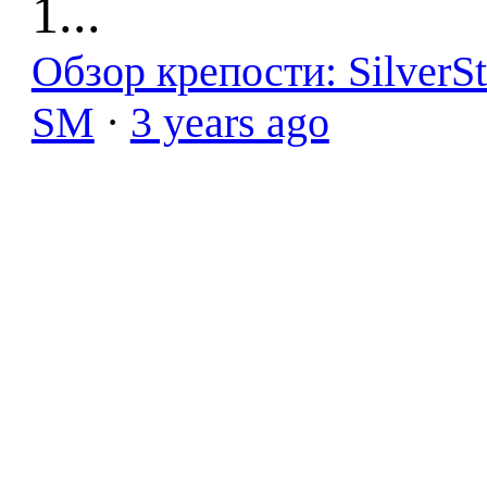
1...
Обзор крепости: SilverS
SM
·
3 years ago