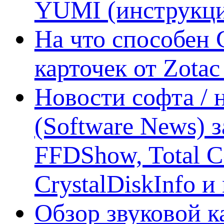
YUMI (инструкци
На что способен 
карточек от Zotac
Новости софта /
(Software News) з
FFDShow, Total 
CrystalDiskInfo и
Обзор звуковой 