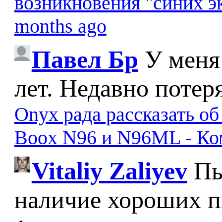
возникновения "синих э
months ago
Павел Бр
У меня
лет. Недавно потер
Onyx рада рассказать о
Boox N96 и N96ML - К
Vitaliy Zaliyev
Пы
наличие хороших п