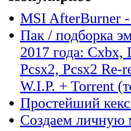
MSI AfterBurner 
Пак / подборка эм
2017 года: Cxbx,
Pcsx2, Pcsx2 Re-r
W.I.P. + Torrent (
Простейший кекс 
Создаем личную 