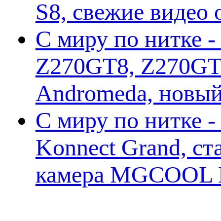
S8, свежие видео
С миру по нитке -
Z270GT8, Z270GT6
Andromeda, новы
С миру по нитке 
Konnect Grand, ст
камера MGCOOL E