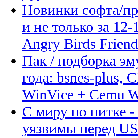
Новинки софта/пр
и не только за 12
Angry Birds Frien
Пак / подборка эм
года: bsnes-plus,
WinVice + Cemu W.I
С миру по нитке -
уязвимы перед US