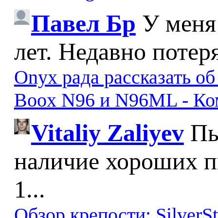
Павел Бр
У меня
лет. Недавно потер
Onyx рада рассказать о
Boox N96 и N96ML - К
Vitaliy Zaliyev
Пы
наличие хороших п
1...
Обзор крепости: SilverS