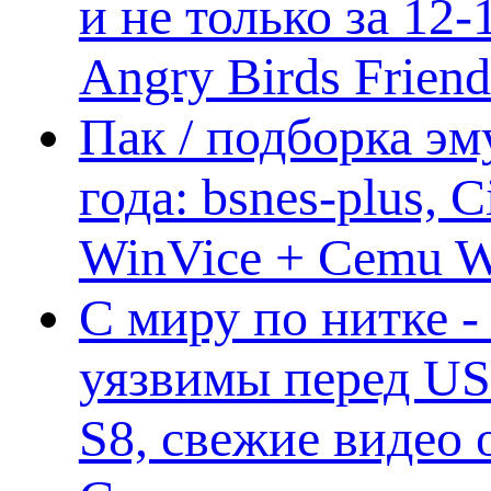
и не только за 12
Angry Birds Frien
Пак / подборка эм
года: bsnes-plus,
WinVice + Cemu W.I
С миру по нитке -
уязвимы перед US
S8, свежие видео