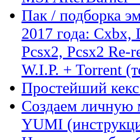
Пак / подборка эм
2017 года: Cxbx,
Pcsx2, Pcsx2 Re-r
W.I.P. + Torrent (
Простейший кекс 
Создаем личную 
YUMI (инструкци