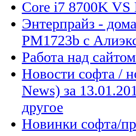
Core i7 8700K VS 
Энтерпрайз - дом
PM1723b с Алиэк
Работа над сайто
Новости софта / 
News) за 13.01.20
другое
Новинки софта/пр