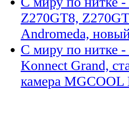
С миру по нитке -
Z270GT8, Z270GT6
Andromeda, новы
С миру по нитке 
Konnect Grand, ст
камера MGCOOL E