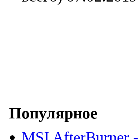
Популярное
MSI AfterBurner 