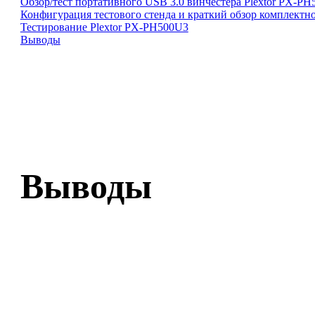
Обзор/тест портативного USB 3.0 винчестера Plextor PX-P
Конфигурация тестового стенда и краткий обзор комплектно
Тестирование Plextor PX-PH500U3
Выводы
Выводы