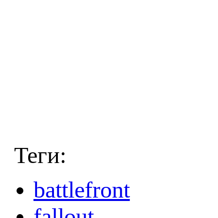
Теги:
battlefront
fallout