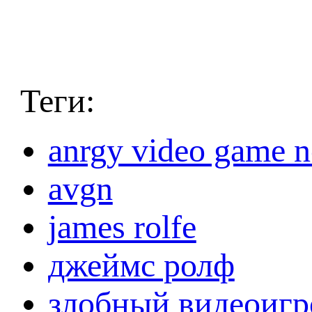
Теги:
anrgy video game n
avgn
james rolfe
джеймс ролф
злобный видеоигр