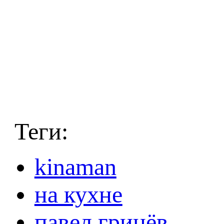
Теги:
kinaman
на кухне
павел гринёв