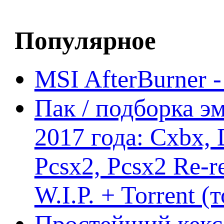
Популярное
MSI AfterBurner 
Пак / подборка эм
2017 года: Cxbx,
Pcsx2, Pcsx2 Re-r
W.I.P. + Torrent (
Простейший кекс 