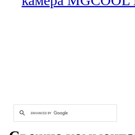
камера MGCOOL E