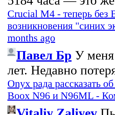
5184 часа — это же
Crucial M4 - теперь бе
возникновения "синих э
months ago
Павел Бр
У меня
лет. Недавно потер
Onyx рада рассказать о
Boox N96 и N96ML - К
Vitaliy Zaliyev
Пы