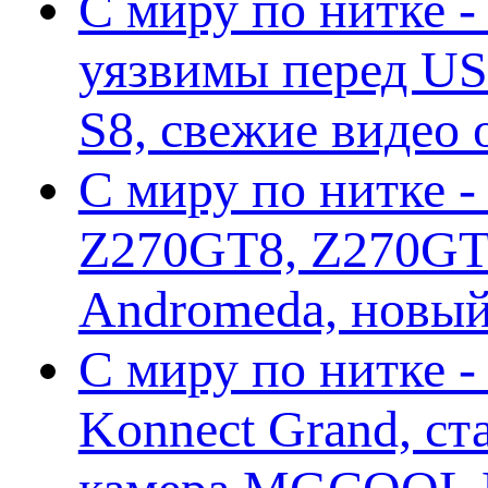
С миру по нитке -
уязвимы перед US
S8, свежие видео
С миру по нитке -
Z270GT8, Z270GT6
Andromeda, новы
С миру по нитке 
Konnect Grand, ст