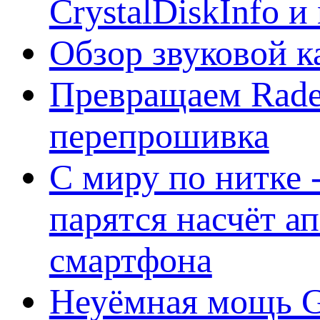
CrystalDiskInfo и
Обзор звуковой 
Превращаем Rade
перепрошивка
С миру по нитке -
парятся насчёт а
смартфона
Неуёмная мощь Ge