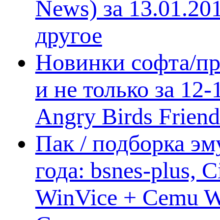
News) за 13.01.20
другое
Новинки софта/пр
и не только за 12
Angry Birds Frien
Пак / подборка эм
года: bsnes-plus,
WinVice + Cemu W.I