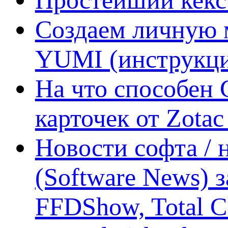
Создаем личную 
YUMI (инструкци
На что способен 
карточек от Zotac
Новости софта /
(Software News) з
FFDShow, Total 