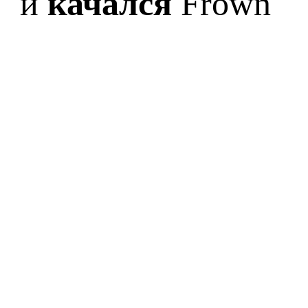
и
качался