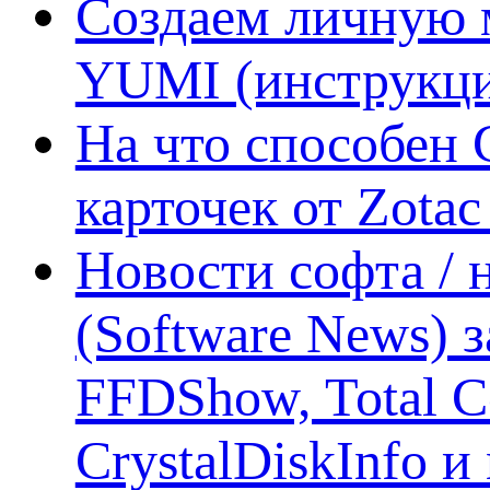
Создаем личную 
YUMI (инструкци
На что способен 
карточек от Zotac
Новости софта /
(Software News) з
FFDShow, Total 
CrystalDiskInfo и