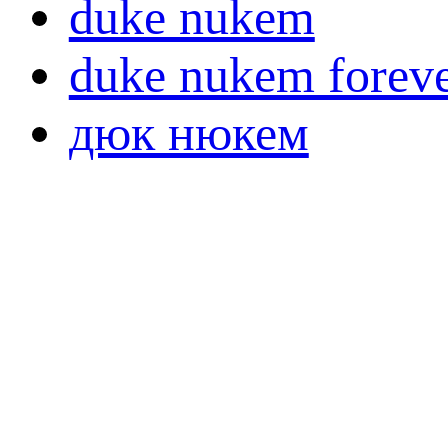
duke nukem
duke nukem forev
дюк нюкем