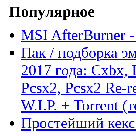
Популярное
MSI AfterBurner 
Пак / подборка эм
2017 года: Cxbx,
Pcsx2, Pcsx2 Re-r
W.I.P. + Torrent (
Простейший кекс 