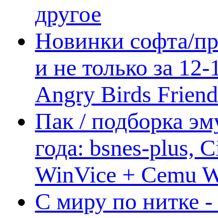
другое
Новинки софта/пр
и не только за 12
Angry Birds Frien
Пак / подборка эм
года: bsnes-plus,
WinVice + Cemu W.I
С миру по нитке -