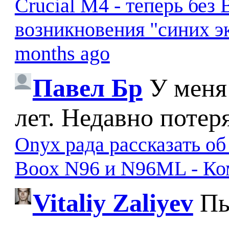
Crucial M4 - теперь бе
возникновения "синих э
months ago
Павел Бр
У меня
лет. Недавно потер
Onyx рада рассказать о
Boox N96 и N96ML - К
Vitaliy Zaliyev
Пы