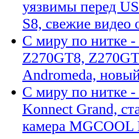
уязвимы перед US
S8, свежие видео
С миру по нитке -
Z270GT8, Z270GT6
Andromeda, новы
С миру по нитке 
Konnect Grand, ст
камера MGCOOL E