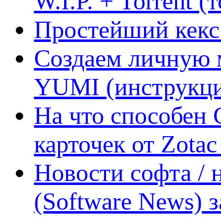
W.I.P. + Torrent (
Простейший кекс 
Создаем личную 
YUMI (инструкци
На что способен 
карточек от Zotac
Новости софта /
(Software News) з