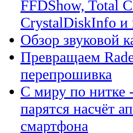
FFDShow, Total 
CrystalDiskInfo и
Обзор звуковой 
Превращаем Rade
перепрошивка
С миру по нитке -
парятся насчёт а
смартфона