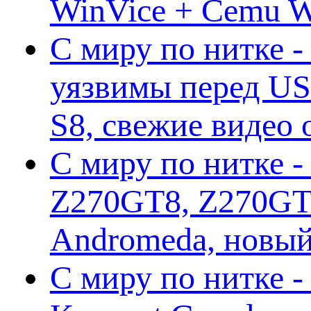
WinVice + Cemu W.I
С миру по нитке -
уязвимы перед US
S8, свежие видео
С миру по нитке -
Z270GT8, Z270GT6
Andromeda, новы
С миру по нитке 