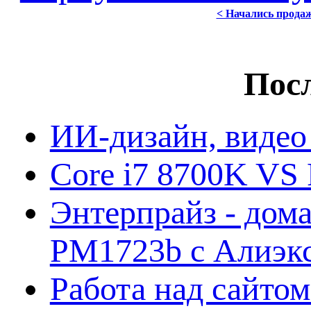
< Начались прода
Посл
ИИ-дизайн, видео
Core i7 8700K VS 
Энтерпрайз - дом
PM1723b с Алиэк
Работа над сайто