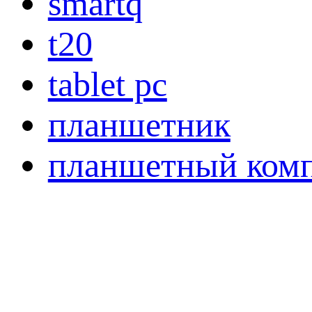
smartq
t20
tablet pc
планшетник
планшетный ком