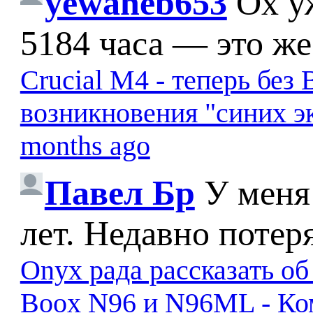
yewaheb653
Ох у
5184 часа — это же
Crucial M4 - теперь бе
возникновения "синих э
months ago
Павел Бр
У меня
лет. Недавно потер
Onyx рада рассказать о
Boox N96 и N96ML - К