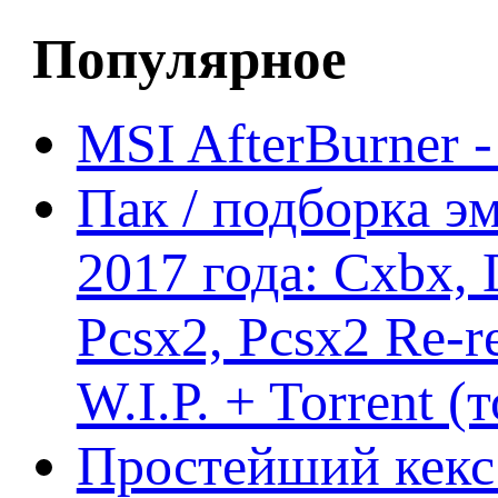
Популярное
MSI AfterBurner 
Пак / подборка эм
2017 года: Cxbx,
Pcsx2, Pcsx2 Re-r
W.I.P. + Torrent (
Простейший кекс 