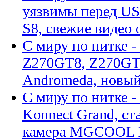
уязвимы перед US
S8, свежие видео
С миру по нитке -
Z270GT8, Z270GT6
Andromeda, новы
С миру по нитке 
Konnect Grand, ст
камера MGCOOL E