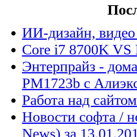
Посл
ИИ-дизайн, видео
Core i7 8700K VS 
Энтерпрайз - дом
PM1723b с Алиэк
Работа над сайто
Новости софта / 
News) за 13.01.20