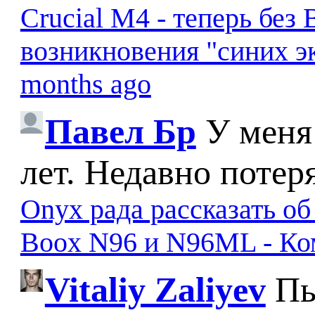
Crucial M4 - теперь бе
возникновения "синих э
months ago
Павел Бр
У меня
лет. Недавно потер
Onyx рада рассказать о
Boox N96 и N96ML - К
Vitaliy Zaliyev
Пы