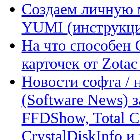
Создаем личную 
YUMI (инструкци
На что способен 
карточек от Zotac
Новости софта /
(Software News) з
FFDShow, Total 
CrystalDiskInfo и