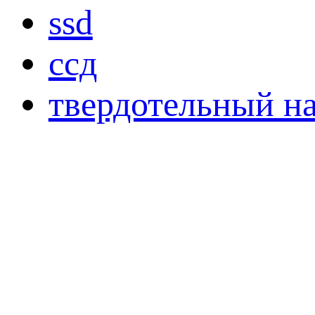
ssd
ссд
твердотельный н