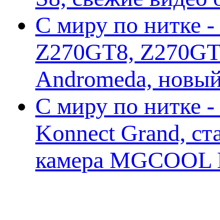
С миру по нитке -
Z270GT8, Z270GT6
Andromeda, новы
С миру по нитке 
Konnect Grand, ст
камера MGCOOL E