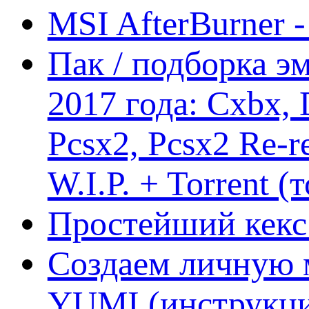
MSI AfterBurner 
Пак / подборка эм
2017 года: Cxbx,
Pcsx2, Pcsx2 Re-r
W.I.P. + Torrent (
Простейший кекс 
Создаем личную 
YUMI (инструкци