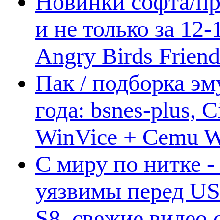
Новинки софта/пр
и не только за 12
Angry Birds Frien
Пак / подборка эм
года: bsnes-plus,
WinVice + Cemu W.I
С миру по нитке -
уязвимы перед US
S8, свежие видео