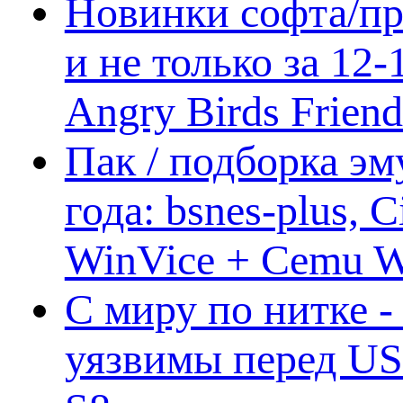
Новинки софта/пр
и не только за 12
Angry Birds Frien
Пак / подборка эм
года: bsnes-plus,
WinVice + Cemu W.I
С миру по нитке -
уязвимы перед US