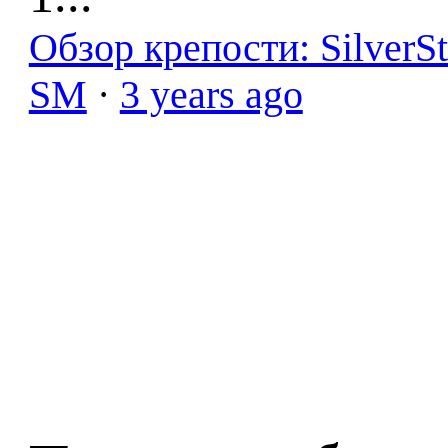
Обзор крепости: SilverS
SM
·
3 years ago