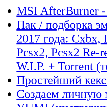
MSI AfterBurner 
Пак / подборка эм
2017 года: Cxbx,
Pcsx2, Pcsx2 Re-r
W.I.P. + Torrent (
Простейший кекс 
Создаем личную 