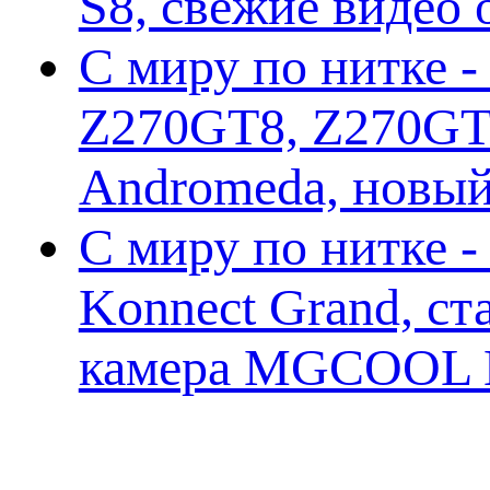
S8, свежие видео
С миру по нитке -
Z270GT8, Z270GT6
Andromeda, новы
С миру по нитке 
Konnect Grand, ст
камера MGCOOL E