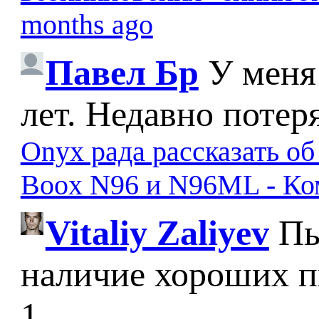
months ago
Павел Бр
У меня
лет. Недавно потер
Onyx рада рассказать о
Boox N96 и N96ML - К
Vitaliy Zaliyev
Пы
наличие хороших п
1...