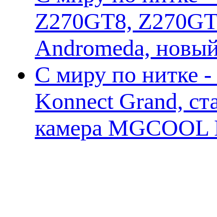
Z270GT8, Z270GT6
Andromeda, новы
С миру по нитке 
Konnect Grand, ст
камера MGCOOL E