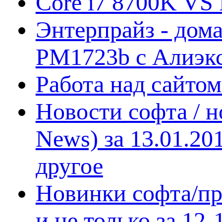
Core i7 8700K VS 
Энтерпрайз - дом
PM1723b с Алиэк
Работа над сайто
Новости софта / 
News) за 13.01.20
другое
Новинки софта/пр
и не только за 12