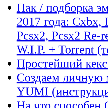
Пак / подборка эм
2017 года: Cxbx,
Pcsx2, Pcsx2 Re-r
W.I.P. + Torrent (
Простейший кекс 
Создаем личную 
YUMI (инструкци
На что способен 