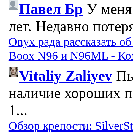
Павел Бр
У меня
лет. Недавно потер
Onyx рада рассказать о
Boox N96 и N96ML - К
Vitaliy Zaliyev
Пы
наличие хороших п
1...
Обзор крепости: SilverS