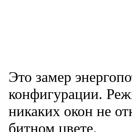
Это замер энергоп
конфигурации. Режи
никаких окон не от
битном цвете.