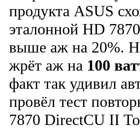
продукта ASUS схо
эталонной HD 7870,
выше аж на 20%. Но
жрёт аж на
100 ва
факт так удивил ав
провёл тест повто
7870 DirectCU II T