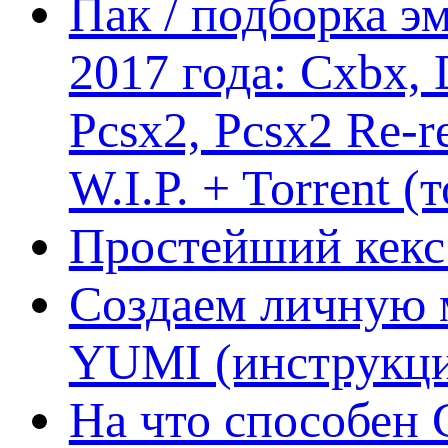
Пак / подборка эм
2017 года: Cxbx,
Pcsx2, Pcsx2 Re-r
W.I.P. + Torrent (
Простейший кекс 
Создаем личную 
YUMI (инструкци
На что способен 