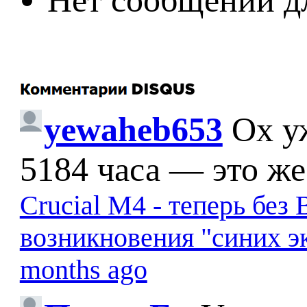
Нет сообщений д
yewaheb653
Ох у
5184 часа — это же
Crucial M4 - теперь бе
возникновения "синих э
months ago