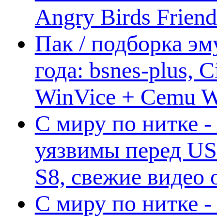
Angry Birds Frien
Пак / подборка эм
года: bsnes-plus,
WinVice + Cemu W.I
С миру по нитке -
уязвимы перед US
S8, свежие видео
С миру по нитке -