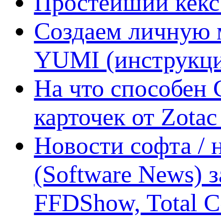
Простейший кекс 
Создаем личную 
YUMI (инструкци
На что способен 
карточек от Zotac
Новости софта /
(Software News) з
FFDShow, Total 