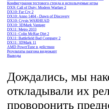
Конфигурация тестового стенда и используемые игры
DX9: Call of Duty: Modern Warfare 2
DX10: Far Cry 2
DX10: Anno 1404 - Dawn of Discovery
DX10: Crysis WARHEAD
DX10: 3DMark Vantage
DX11: Metro 2033
DX11: Colin McRae Dirt 2
DX11: Battlefield Bad Company 2
DX11: 3DMark 11
AMD PowerTune в действии
Результаты разгона видеокарт
Выводы
Дождались, мы нак
откладывали их рел
проворонить предн