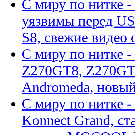
С миру по нитке -
уязвимы перед US
S8, свежие видео
С миру по нитке -
Z270GT8, Z270GT6
Andromeda, новы
С миру по нитке 
Konnect Grand, ст