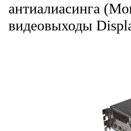
антиалиасинга (Mor
видеовыходы Displa