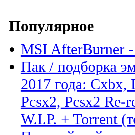
Популярное
MSI AfterBurner 
Пак / подборка эм
2017 года: Cxbx,
Pcsx2, Pcsx2 Re-r
W.I.P. + Torrent (