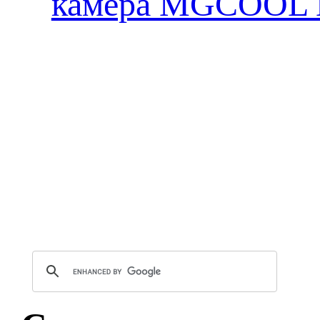
камера MGCOOL E