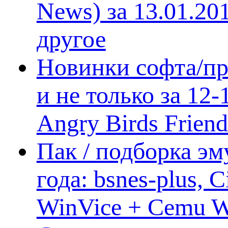
News) за 13.01.20
другое
Новинки софта/пр
и не только за 12
Angry Birds Frien
Пак / подборка эм
года: bsnes-plus,
WinVice + Cemu W.I