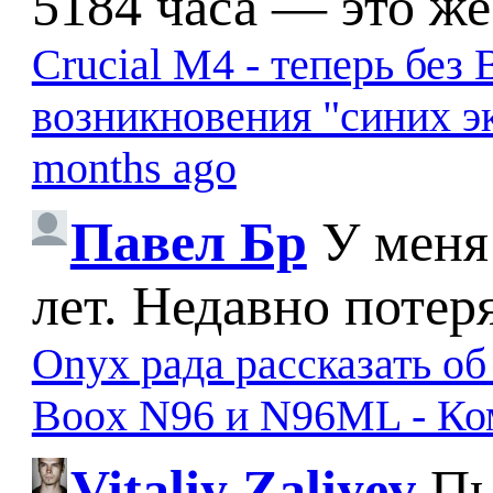
5184 часа — это же
Crucial M4 - теперь бе
возникновения "синих э
months ago
Павел Бр
У меня
лет. Недавно потер
Onyx рада рассказать о
Boox N96 и N96ML - К
Vitaliy Zaliyev
Пы