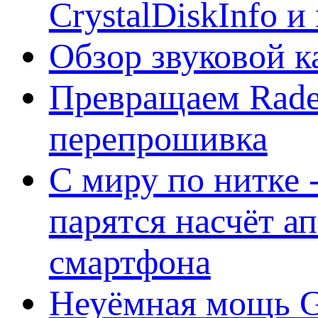
CrystalDiskInfo и
Обзор звуковой 
Превращаем Rade
перепрошивка
С миру по нитке -
парятся насчёт а
смартфона
Неуёмная мощь Ge