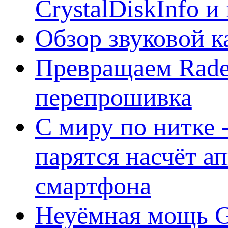
CrystalDiskInfo и
Обзор звуковой 
Превращаем Rade
перепрошивка
С миру по нитке -
парятся насчёт а
смартфона
Неуёмная мощь Ge