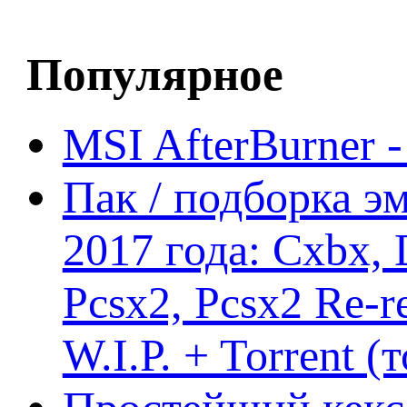
Популярное
MSI AfterBurner 
Пак / подборка эм
2017 года: Cxbx,
Pcsx2, Pcsx2 Re-r
W.I.P. + Torrent (