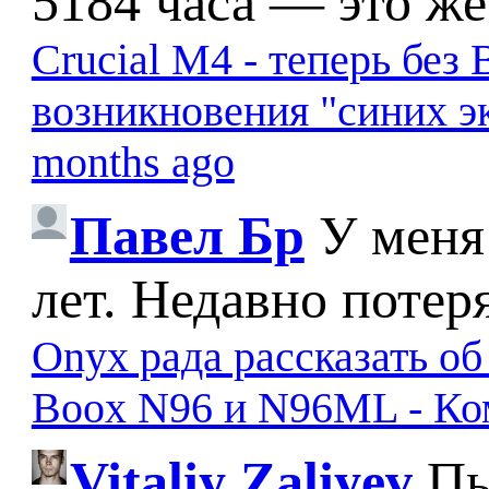
5184 часа — это же
Crucial M4 - теперь бе
возникновения "синих э
months ago
Павел Бр
У меня
лет. Недавно потер
Onyx рада рассказать о
Boox N96 и N96ML - К
Vitaliy Zaliyev
Пы