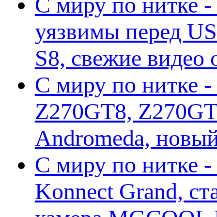
С миру по нитке -
уязвимы перед US
S8, свежие видео
С миру по нитке -
Z270GT8, Z270GT6
Andromeda, новы
С миру по нитке 
Konnect Grand, ст