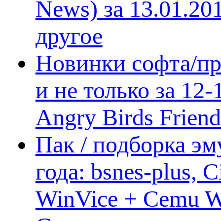
News) за 13.01.20
другое
Новинки софта/пр
и не только за 12
Angry Birds Frien
Пак / подборка эм
года: bsnes-plus,
WinVice + Cemu W.I