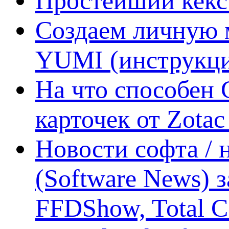
Простейший кекс 
Создаем личную 
YUMI (инструкци
На что способен 
карточек от Zotac
Новости софта /
(Software News) з
FFDShow, Total 