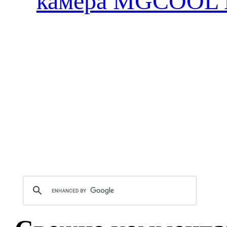
камера MGCOOL E