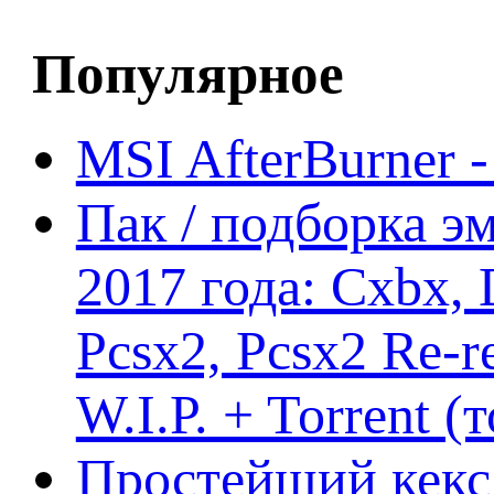
Популярное
MSI AfterBurner 
Пак / подборка эм
2017 года: Cxbx,
Pcsx2, Pcsx2 Re-r
W.I.P. + Torrent (
Простейший кекс 