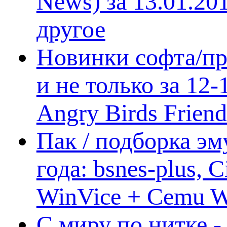
News) за 13.01.20
другое
Новинки софта/пр
и не только за 12
Angry Birds Frien
Пак / подборка эм
года: bsnes-plus,
WinVice + Cemu W.I
С миру по нитке -