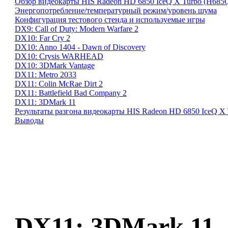
Обзор видеокарты HIS Radeon HD 6850 IceQ X Turbo (H6
Энергопотребление/температурный режим/уровень шума
Конфигурация тестового стенда и используемые игры
DX9: Call of Duty: Modern Warfare 2
DX10: Far Cry 2
DX10: Anno 1404 - Dawn of Discovery
DX10: Crysis WARHEAD
DX10: 3DMark Vantage
DX11: Metro 2033
DX11: Colin McRae Dirt 2
DX11: Battlefield Bad Company 2
DX11: 3DMark 11
Результаты разгона видеокарты HIS Radeon HD 6850 IceQ 
Выводы
DX11: 3DMark 11