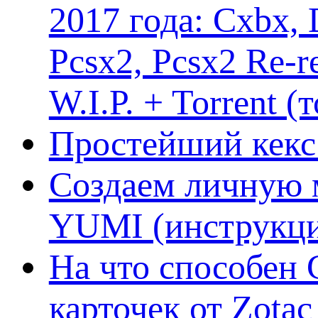
2017 года: Cxbx,
Pcsx2, Pcsx2 Re-r
W.I.P. + Torrent (
Простейший кекс 
Создаем личную 
YUMI (инструкци
На что способен 
карточек от Zotac