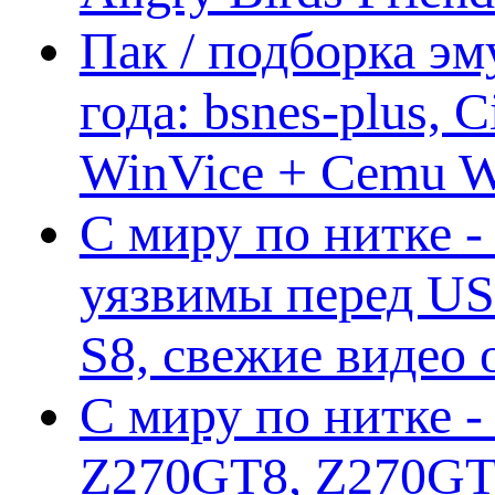
Пак / подборка эм
года: bsnes-plus,
WinVice + Cemu W.I
С миру по нитке -
уязвимы перед US
S8, свежие видео
С миру по нитке -
Z270GT8, Z270GT6