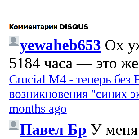
yewaheb653
Ох у
5184 часа — это же
Crucial M4 - теперь бе
возникновения "синих э
months ago
Павел Бр
У меня