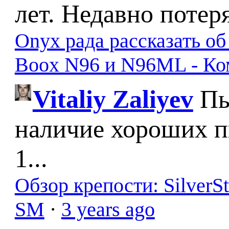
лет. Недавно потер
Onyx рада рассказать о
Boox N96 и N96ML - К
Vitaliy Zaliyev
Пы
наличие хороших п
1...
Обзор крепости: SilverS
SM
·
3 years ago