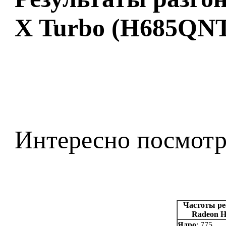
X Turbo (H685QN
Интересно посмотре
Частоты ре
Radeon H
Ядро
: 775