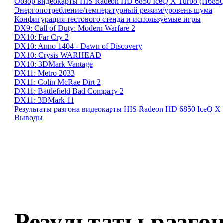
Обзор видеокарты HIS Radeon HD 6850 IceQ X Turbo (H6
Энергопотребление/температурный режим/уровень шума
Конфигурация тестового стенда и используемые игры
DX9: Call of Duty: Modern Warfare 2
DX10: Far Cry 2
DX10: Anno 1404 - Dawn of Discovery
DX10: Crysis WARHEAD
DX10: 3DMark Vantage
DX11: Metro 2033
DX11: Colin McRae Dirt 2
DX11: Battlefield Bad Company 2
DX11: 3DMark 11
Результаты разгона видеокарты HIS Radeon HD 6850 IceQ 
Выводы
Результаты разго