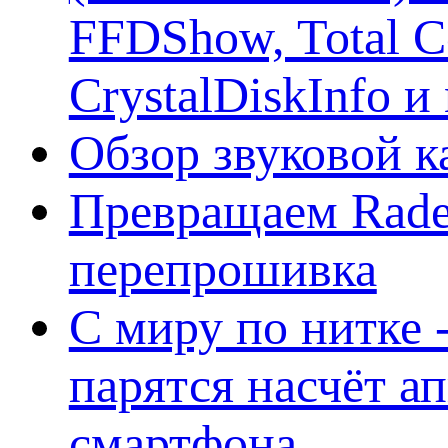
FFDShow, Total 
CrystalDiskInfo и
Обзор звуковой 
Превращаем Rade
перепрошивка
С миру по нитке -
парятся насчёт а
смартфона