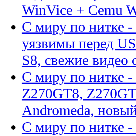
WinVice + Cemu W.I
С миру по нитке -
уязвимы перед US
S8, свежие видео
С миру по нитке -
Z270GT8, Z270GT6
Andromeda, новы
С миру по нитке 