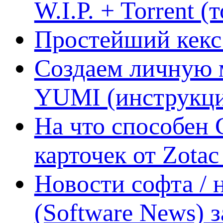
W.I.P. + Torrent (
Простейший кекс 
Создаем личную 
YUMI (инструкци
На что способен 
карточек от Zotac
Новости софта /
(Software News) з