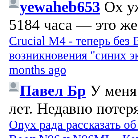
yewaheb653
Ох у
5184 часа — это же
Crucial M4 - теперь бе
возникновения "синих э
months ago
Павел Бр
У меня
лет. Недавно потер
Onyx рада рассказать о