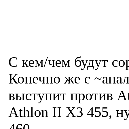
С кем/чем будут со
Конечно же с ~ана
выступит против At
Athlon II X3 455, н
460.