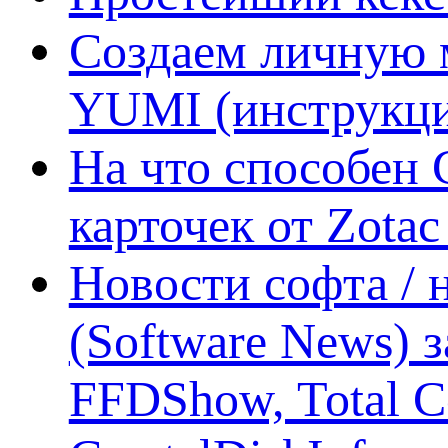
Создаем личную 
YUMI (инструкци
На что способен 
карточек от Zotac
Новости софта /
(Software News) з
FFDShow, Total 