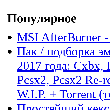
Популярное
MSI AfterBurner 
Пак / подборка эм
2017 года: Cxbx,
Pcsx2, Pcsx2 Re-r
W.I.P. + Torrent (
Простейший кекс 