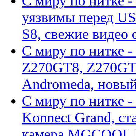
С миру по нитке -
уязвимы перед US
S8, свежие видео
С миру по нитке -
Z270GT8, Z270GT6
Andromeda, новы
С миру по нитке 
Konnect Grand, ст
камера MGCOOL E