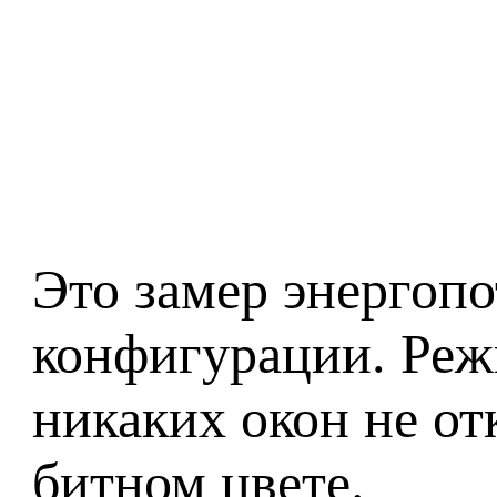
Это замер энергоп
конфигурации. Режи
никаких окон не от
битном цвете.