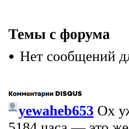
Темы с форума
Нет сообщений д
yewaheb653
Ох у
5184 часа — это же