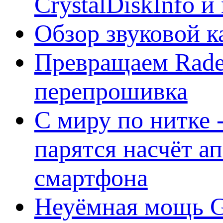
CrystalDiskInfo и
Обзор звуковой 
Превращаем Rade
перепрошивка
С миру по нитке -
парятся насчёт а
смартфона
Неуёмная мощь Ge