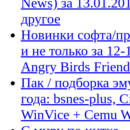
News) за 13.01.20
другое
Новинки софта/пр
и не только за 12
Angry Birds Frien
Пак / подборка эм
года: bsnes-plus,
WinVice + Cemu W.I