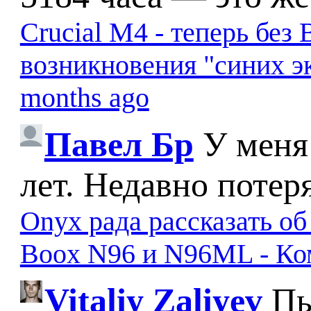
Crucial M4 - теперь бе
возникновения "синих э
months ago
Павел Бр
У меня
лет. Недавно потер
Onyx рада рассказать о
Boox N96 и N96ML - К
Vitaliy Zaliyev
Пы