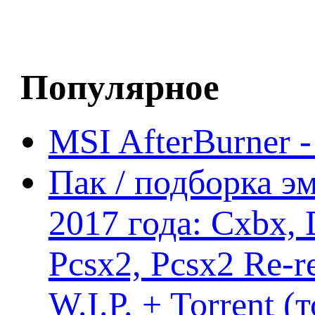
Популярное
MSI AfterBurner 
Пак / подборка эм
2017 года: Cxbx,
Pcsx2, Pcsx2 Re-r
W.I.P. + Torrent (