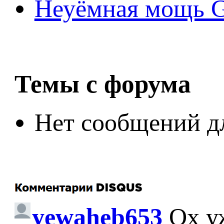
Неуёмная мощь Ge
Темы с форума
Нет сообщений д
yewaheb653
Ох у