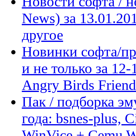
Новости софта / 
News) за 13.01.20
другое
Новинки софта/пр
и не только за 12
Angry Birds Frien
Пак / подборка эм
года: bsnes-plus,
WinVice + Cemu W.I