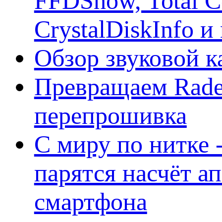
FFDShow, Total 
CrystalDiskInfo и
Обзор звуковой 
Превращаем Rade
перепрошивка
С миру по нитке -
парятся насчёт а
смартфона