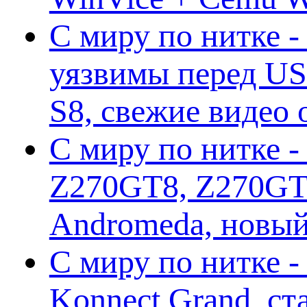
С миру по нитке -
уязвимы перед US
S8, свежие видео
С миру по нитке -
Z270GT8, Z270GT6
Andromeda, новы
С миру по нитке 
Konnect Grand, ст