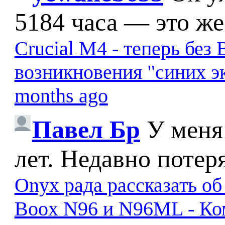
5184 часа — это же
Crucial M4 - теперь бе
возникновения "синих э
months ago
Павел Бр
У меня
лет. Недавно потер
Onyx рада рассказать о
Boox N96 и N96ML - К