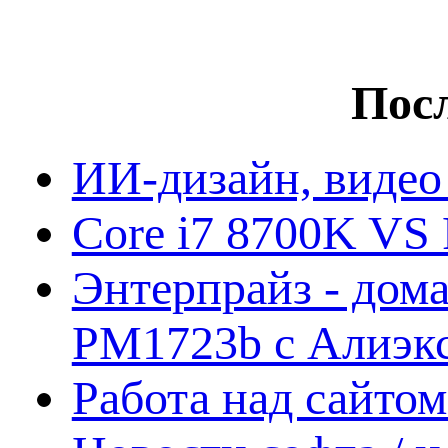
Посл
ИИ-дизайн, видео
Core i7 8700K VS 
Энтерпрайз - дом
PM1723b с Алиэк
Работа над сайто