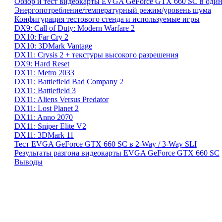
Обзор и тест видеокарты EVGA GeForce GTX 660 SC в один
Энергопотребление/температурный режим/уровень шума
Конфигурация тестового стенда и используемые игры
DX9: Call of Duty: Modern Warfare 2
DX10: Far Cry 2
DX10: 3DMark Vantage
DX11: Crysis 2 + текстуры высокого разрешения
DX9: Hard Reset
DX11: Metro 2033
DX11: Battlefield Bad Company 2
DX11: Battlefield 3
DX11: Aliens Versus Predator
DX11: Lost Planet 2
DX11: Anno 2070
DX11: Sniper Elite V2
DX11: 3DMark 11
Тест EVGA GeForce GTX 660 SC в 2-Way / 3-Way SLI
Результаты разгона видеокарты EVGA GeForce GTX 660 SC
Выводы