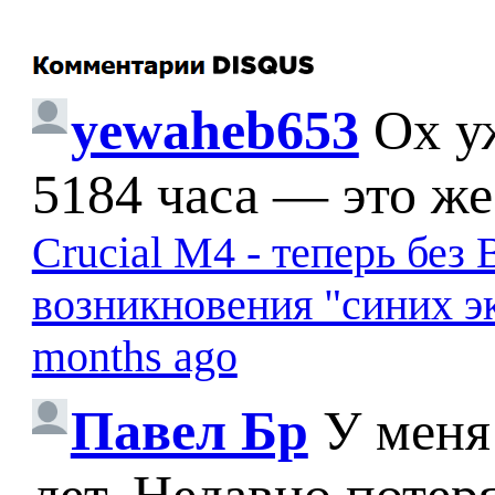
yewaheb653
Ох у
5184 часа — это же
Crucial M4 - теперь бе
возникновения "синих э
months ago
Павел Бр
У меня