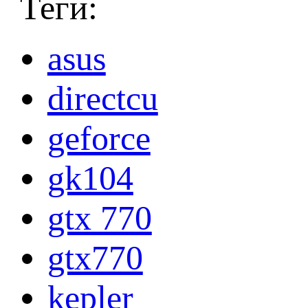
Теги:
asus
directcu
geforce
gk104
gtx 770
gtx770
kepler