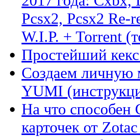
2017 года: Cxbx,
Pcsx2, Pcsx2 Re-r
W.I.P. + Torrent (
Простейший кекс 
Создаем личную 
YUMI (инструкци
На что способен 
карточек от Zotac