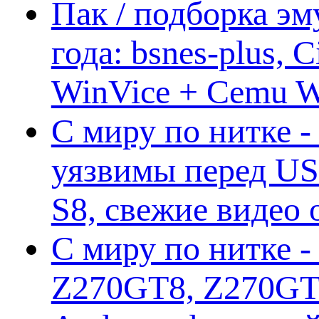
Пак / подборка эм
года: bsnes-plus,
WinVice + Cemu W.I
С миру по нитке -
уязвимы перед US
S8, свежие видео
С миру по нитке -
Z270GT8, Z270GT6