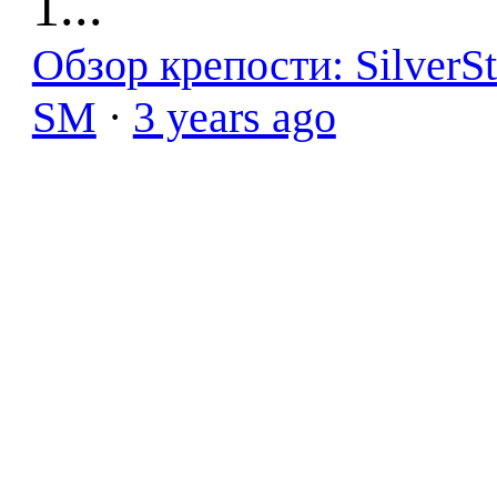
1...
Обзор крепости: SilverS
SM
·
3 years ago