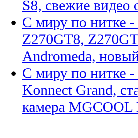
S8, свежие видео
С миру по нитке -
Z270GT8, Z270GT6
Andromeda, новы
С миру по нитке 
Konnect Grand, ст
камера MGCOOL E