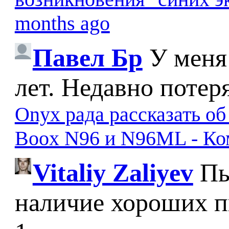
months ago
Павел Бр
У меня
лет. Недавно потер
Onyx рада рассказать о
Boox N96 и N96ML - К
Vitaliy Zaliyev
Пы
наличие хороших п