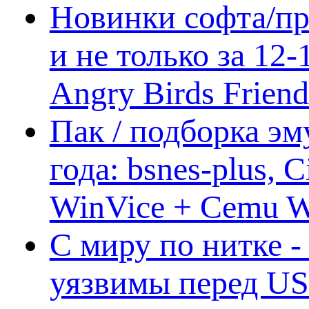
Новинки софта/пр
и не только за 12
Angry Birds Frien
Пак / подборка эм
года: bsnes-plus,
WinVice + Cemu W.I
С миру по нитке -
уязвимы перед US