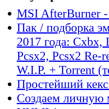
MSI AfterBurner 
Пак / подборка эм
2017 года: Cxbx,
Pcsx2, Pcsx2 Re-r
W.I.P. + Torrent (
Простейший кекс 
Создаем личную 