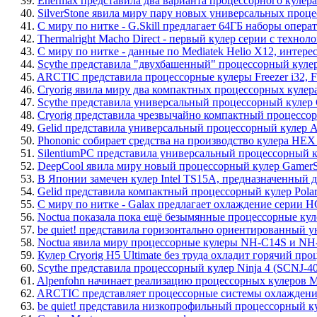
39.
Enermax представила два варианта процессорного кулер
40.
SilverStone явила миру пару новых универсальных проц
41.
С миру по нитке - G.Skill предлагает 64ГБ наборы опе
42.
Thermalright Macho Direct - первый кулер серии с техно
43.
С миру по нитке - данные по Mediatek Helio X12, интере
44.
Scythe представила "двухбашенный" процессорный куле
45.
ARCTIC представила процессорные кулеры Freezer i32, Fre
46.
Cryorig явила миру два компактных процессорных кулер
47.
Scythe представила универсальный процессорный кулер
48.
Cryorig представила чрезвычайно компактный процессо
49.
Gelid представила универсальный процессорный кулер An
50.
Phononic собирает средства на производство кулера HE
51.
SilentiumPC представила универсальный процессорный ку
52.
DeepCool явила миру новый процессорный кулер GamerSt
53.
В Японии замечен кулер Intel TS15A, предназначенный д
54.
Gelid представила компактный процессорный кулер Pola
55.
С миру по нитке - Galax предлагает охлаждение серии HO
56.
Noctua показала пока ещё безымянные процессорные ку
57.
be quiet! представила горизонтально ориентированный 
58.
Noctua явила миру процессорные кулеры NH-C14S и N
59.
Кулер Cryorig H5 Ultimate без труда охладит горячий про
60.
Scythe представила процессорный кулер Ninja 4 (SCNJ-4
61.
Alpenfohn начинает реализацию процессорных кулеров Matt
62.
ARCTIC представляет процессорные системы охлаждения 
63.
be quiet! представила низкопрофильный процессорный к