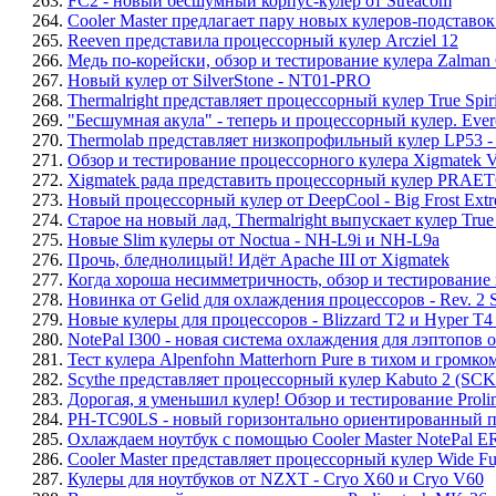
263.
FC2 - новый бесшумный корпус-кулер от Streacom
264.
Cooler Master предлагает пару новых кулеров-подставо
265.
Reeven представила процессорный кулер Arcziel 12
266.
Медь по-корейски, обзор и тестирование кулера Zalm
267.
Новый кулер от SilverStone - NT01-PRO
268.
Thermalright представляет процессорный кулер True Spir
269.
"Бесшумная акула" - теперь и процессорный кулер. Eve
270.
Thermolab представляет низкопрофильный кулер LP53 
271.
Обзор и тестирование процессорного кулера Xigmatek 
272.
Xigmatek рада представить процессорный кулер PRA
273.
Новый процессорный кулер от DeepCool - Big Frost Extr
274.
Старое на новый лад, Thermalright выпускает кулер True 
275.
Новые Slim кулеры от Noctua - NH-L9i и NH-L9a
276.
Прочь, бледнолицый! Идёт Apache III от Xigmatek
277.
Когда хороша несимметричность, обзор и тестирование 
278.
Новинка от Gelid для охлаждения процессоров - Rev. 2 Sil
279.
Новые кулеры для процессоров - Blizzard T2 и Hyper T4 
280.
NotePal I300 - новая система охлаждения для лэптопов о
281.
Тест кулера Alpenfohn Matterhorn Pure в тихом и громк
282.
Scythe представляет процессорный кулер Kabuto 2 (SC
283.
Дорогая, я уменьшил кулер! Обзор и тестирование Proli
284.
PH-TC90LS - новый горизонтально ориентированный пр
285.
Охлаждаем ноутбук с помощью Cooler Master NotePal 
286.
Cooler Master представляет процессорный кулер Wide Fu
287.
Кулеры для ноутбуков от NZXT - Cryo X60 и Cryo V60