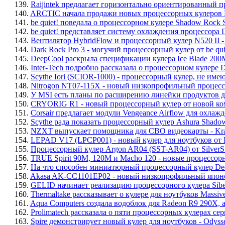
139.
Raijintek предлагает горизонтально ориентированный п
140.
ARCTIC начала продажи новых процессорных кулеров Fr
141.
be quiet! поведала о процессорном кулере Shadow Rock 
142.
be quiet! представляет систему охлаждения процессора 
143.
Вентилятор HybridFlow и процессорный кулер N520 II - 
144.
Dark Rock Pro 3 - могучий процессорный кулер от be qui
145.
DeepCool раскрыла спецификации кулера Ice Blade 200
146.
Inter-Tech подробно рассказала о процессорном кулере
147.
Scythe Iori (SCIOR-1000) - процессорный кулер, не име
148.
Nitrogon NT07-115X - новый низкопрофильный процессо
149.
У MSI есть планы по расширению линейки продуктов дл
150.
CRYORIG R1 - новый процессорный кулер от новой к
151.
Corsair предлагает модули Vengeance Airflow для охла
152.
Scythe рада показать процессорный кулер Ashura Shad
153.
NZXT выпускает помощника для СВО видеокарты - Kr
154.
LEPAD V17 (LPCP001) - новый кулер для ноутбуков от 
155.
Процессорный кулер Argon AR04 (SST-AR04) от SilverS
156.
TRUE Spirit 90M, 120M и Macho 120 - новые процессорн
157.
На что способен миниатюрный процессорный кулер Dee
158.
Akasa AK-CC1101EP02 - новый низкопрофильный япон
159.
GELID начинает реализацию процессорного кулера Sib
160.
Thermaltake рассказывает о кулере для ноутбуков Massiv
161.
Aqua Computers создала водоблок для Radeon R9 290X, а
162.
Prolimatech рассказала о пяти процессорных кулерах серии
163.
Spire демонстрирует новый кулер для ноутбуков - Odyss