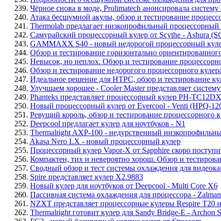
239.
Чёрное снова в моде, Prolimatech анонсировала систему
240.
Атака бесшумной акулы, обзор и тестирование процессо
241.
Thermolab предлагает низкопрофильный процессорный 
242.
Самурайский процессорный кулер от Scythe - Ashura (
243.
GAMMAXX S40 - новый недорогой процессорный кулер
244.
Обзор и тестирование горизонтально ориентированного
245.
Невысок, но неплох. Обзор и тестирование процессорн
246.
Обзор и тестирование недорогого процессорного кулер
247.
Идеальное решение для HTPC, обзор и тестирование кул
248.
Улучшаем хорошее - Cooler Master представляет систем
249.
Phanteks представляет процессорный кулер PH-TC12D
250.
Новый процессорный кулер от Evercool - Venti (HPQ-12
251.
Ревущий король, обзор и тестирование процессорного ку
252.
Deepcool предлагает кулер для ноутбуков - N1
253.
Thermalright AXP-100 - недурственный низкопрофильн
254.
Akasa Nero LX - новый процессорный кулер
255.
Процессорный кулер Vapor-X от Sapphire скоро поступи
256.
Компактен, тих и невероятно хорош. Обзор и тестиров
257.
Сводный обзор и тест системы охлаждения для видеока
258.
Spire представляет кулер X2.9883
259.
Новый кулер для ноутбуков от Deepcool - Multi Core X6
260.
Пассивная система охлаждения для процессора - Zalma
261.
NZXT представляет процессорные кулеры Respire T20 
262.
Thermalright готовит кулер для Sandy Bridge-E - Archon