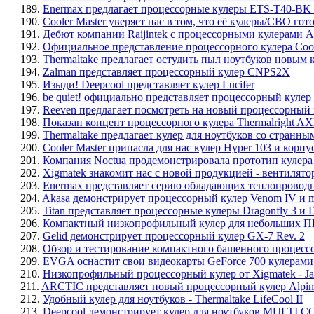
189.
Enermax предлагает процессорные кулеры ETS-T40-BK
190.
Cooler Master уверяет нас в том, что её кулеры/СВО го
191.
Дебют компании Raijintek с процессорными кулерами Ai
192.
Официальное представление процессорного кулера Coo
193.
Thermaltake предлагает остудить пыл ноутбуков новым к
194.
Zalman представляет процессорный кулер CNPS2X
195.
Изыди! Deepсool представляет кулер Lucifer
196.
be quiet! официально представляет процессорный кулер
197.
Reeven предлагает посмотреть на новый процессорный
198.
Показан концепт процессорного кулера Thermalright AX
199.
Thermaltake предлагает кулер для ноутбуков со странным
200.
Cooler Master припасла для нас кулер Hyper 103 и корпус
201.
Компания Noctua продемонстрировала прототип кулера 
202.
Xigmatek знакомит нас с новой продукцией - вентилятор
203.
Enermax представляет серию обладающих теплопровод
204.
Akasa демонстрирует процессорный кулер Venom IV и mi
205.
Titan представляет процессорные кулеры Dragonfly 3 и D
206.
Компактный низкопрофильный кулер для небольших ПК -
207.
Gelid демонстрирует процессорный кулер GX-7 Rev. 2
208.
Обзор и тестирование компактного башенного процессор
209.
EVGA оснастит свои видеокарты GeForce 700 кулерами 
210.
Низкопрофильный процессорный кулер от Xigmatek - Ja
211.
ARCTIC представляет новый процессорный кулер Alpi
212.
Удобный кулер для ноутбуков - Thermaltake LifeCool II
213.
Deepcool демонстрирует кулер для ноутбуков MULTI 