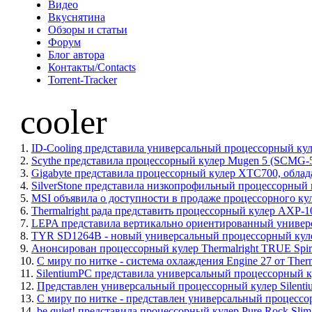
Видео
Вкуснятина
Обзоры и статьи
Форум
Блог автора
Контакты/Contacts
Torrent-Tracker
cooler
1.
ID-Cooling представила универсальный процессорный ку
2.
Scythe представила процессорный кулер Mugen 5 (SCMG-5
3.
Gigabyte представила процессорный кулер XTC700, обл
4.
SilverStone представила низкопрофильный процессорный 
5.
MSI объявила о доступности в продаже процессорного кул
6.
Thermalright рада представить процессорный кулер AXP-
7.
LEPA представила вертикально ориентированный универ
8.
TYR SD1264B - новый универсальный процессорный куле
9.
Анонсирован процессорный кулер Thermalright TRUE Spirit
10.
С миру по нитке - система охлаждения Engine 27 от The
11.
SilentiumPC представила универсальный процессорный ку
12.
Представлен универсальный процессорный кулер Silenti
13.
С миру по нитке - представлен универсальный процессо
14.
be quiet! представила процессорный кулер Pure Rock Slim