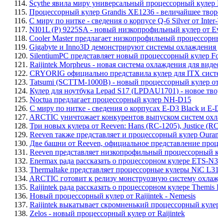
114.
Scythe явила миру универсальный процессорный кул
115.
Процессорный кулер Grandis XE1236 - величайшее твор
116.
С миру по нитке - сведения о корпусе Q-6 Silver от Int
117.
NI01L (P) 9225SA - новый низкопрофильный кулер от Eve
118.
Cooler Master предлагает низкопрофильный процессорн
119.
Gigabyte и Inno3D демонстрируют системы охлаждения д
120.
SilentiumPC представляет новый процессорный кулер Fo
121.
Raijintek Morpheus - новая система охлаждения для виде
122.
CRYORIG официально представила кулер для ITX систе
123.
Tatsumi (SCTTM-1000B) - новый процессорный кулер от
124.
Кулер для ноутбука Lepad S17 (LPDAU1701) - новое тв
125.
Noctua предлагает процессорный кулер NH-D15
126.
С миру по нитке - сведения о корпусах E-D3 Black и E-D5
127.
ARCTIC уничтожает конкурентов выпуском систем охлажде
128.
Три новых кулера от Reeven: Hans (RC-1205), Justice (R
129.
Reeven также представляет и процессорный кулер Ouran
130.
Две башни от Reeven, официальное представление проц
131.
Reeven представляет низкопрофильный процессорный к
132.
Enermax рада рассказать о процессорном кулере ETS-N
133.
Thermaltake представляет процессорные кулеры NiC L3
134.
ARCTIC готовит к релизу монструозную систему охлажд
135.
Raijintek рада рассказать о процессорном кулере Themis
136.
Новый процессорный кулер от Raijintek - Nemesis
137.
Raijintek выкатывает скромненький процессорный кул
138.
Zelos - новый процессорный кулер от Raijintek