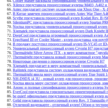
64.
Cooler Master раскрыла спецификации универсального пр
65.
Xilence представила процессорные кулеры M403, A402 и 
66.
Antec предлагает систему охлаждения для Xbox One - X-1
67.
В Китае замечен процессорный кулер Antec War Tiger A4
68.
Scythe представила процессорный кулер Kodati Rev. B (
69.
SilentiumPC представила процессорный кулер Spartan P
70.
Noctua представила универсальный процессорный куле
71.
Xigmatek представила процессорный кулер Dark Knight I
72.
DeepCool представила огромный процессорный кулер Assa
73.
ErgoStand III от Cooler Master - кулер-подставка для ноут
74.
В продажу поступил процессорный кулер IS-VC45 от 
75.
Универсальный процессорный кулер Cryorig H7 предста
76.
Thermalright Silver Arrow ITX - в меру компактное "дву
77.
Thermalright представила новый процессорный кулер Ma
78.
Некоторые сведения о процессорном кулере Cryorig H7
79.
Xigmatek предлагает в меру компактный универсальны
80.
Raijintek представила систему охлаждения видеокарт Mor
81.
Thermalright явила миру процессорный кулер True Spirit 
82.
NH-D9DX i4 3U - новый кулер для процессоров, произв
83.
Noctua явила миру систему охлаждения процессоров, 
84.
Анонс и полные спецификации процессорного кулера Swi
85.
EverCool представила горизонтально ориентированный
86.
be quiet! официально представила процессорный кулер н
87.
Gelid представила процессорный кулер Rev. 3 Tranquillo
88.
Отличной видеокарте - отличный кулер! Обзор и тестир