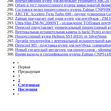
288.
Впечатляющий кулер для видеокарт Prolimatech MK-26 
289.
Обзор и тест процессорного кулера замысловатой формы
290.
Состоялся релиз процессорного кулера Zalman CNPS99
291.
ARCTIC Accelero Twin Turbo 690 - орудие усмирения G
292.
Zalman предлагает ещё один кулер для ноутбуков - ZM
293.
Ultra-Slim ZM-NC2000NT - охлаждение ТОПовых ноутб
294.
Deepcool представляет универсальный процессорный куле
295.
Вертикальная испарительная камера is back! Релиз кулер
296.
Процессорный кулер Heligon SST-HE01 от SilverStone
297.
Дружба теплотрубок с вертикальной испарительной кам
298.
Deepcool M3 - подставка-кулер для ноутбука, совмещён
299.
Новый гигантский мегакулер для процессоров - silentm
300.
Время выхода и спецификации кулера Zalman CNPS14
«
Первая
Предыдущая
1
2
Следующая
Последняя
»