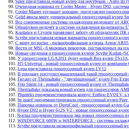
89.
Spire представила новый кулер для ноутбуков - Astro III
90.
Очередная новинка от Cooler Master - Hyper D92, систе
91.
Cooler Master улучшает хорошее, представлен процессор
92.
Gelid явила миру универсальный процессорный кулер S
93.
Все современные системы охлаждения видеокарт от AR
94.
Обнаружен недочёт в системе охлаждения видеокарты
95.
Koolance и Cryorig проявляют заботу об обладателях ПК
96.
Scythe представила новые варианты процессорного кулер
97.
С миру по нитке - низкопрофильные кулеры Argon AR05
98.
Вести от MSI - 6 мировых рекордов, поставленных на пла
99.
Новые сведения о процессорном кулере Scythe Kodati (
100.
У процессоров LGA2011 будет новый Box кулер TS13A
101.
H5 Universal - новый процессорный кулер от компании 
102.
Lepa представила процессорный кулер LV12
103.
В продажу поступил маааленький такой процессорный ку
104.
Гигант от Thermaltake - "двухбашенный" кулер Frio Extre
105.
Frio Silent 14 - новый процессорный кулер от Thermaltak
106.
Thermaltake показала новый кулер для процессоров AMD и 
107.
Phanteks продемонстрировала корпус Enthoo EVOLV, 
108.
be quiet! продемонстрировала процессорный кулер Pure
109.
Парочка новинок от DeepCool - процессорный кулер Ga
110.
Hyper D92 и Hyper 612S V2 - новые процессорные кулер
111.
Noctua продемонстрировала два новых процессорных к
112.
WINDFORCE 600W и WATERFORCE - системы охлаждени
113.
Scythe представила низкопрофильный процессорный кул