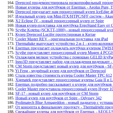
164.
Deepcool продемонстрировала низкопрофильный процес
165.
Новые кулеры для ноутбуков от Enermax - Aeolus Pure, T
166.
Deepcool предлагает нам процессорный кулер IceEdge 400
167.
Идеальный кулер для Mini-ITX/HTPC/SFF систем - Ak
168.
X2 Eclipse IV - новый процессорный кулер от Spire
169.
Новая кулер-подставка для ноутбука ErgoStand Easy от C
170.
Scythe Kotetsu (SCKTT-1000) - новый процессорный ку
171.
Кулер Deepcool Lucifer протестирован в Китае
172.
Cooler Master REV - оригинальная подставка для iPad
173.
Thermaltake выпускает устройство 2-в-1 - кулер-колонки
174.
Enermax предлагает охлаждать ноутбуки кулером TWIS
175.
Scythe представляет процессорный кулер Mugen 4 PCGH
176.
Охлаждаем мелкие устройства с помощью GELID IcyPa
177.
Inno3D представляет набор для охлаждения видеокарт - iC
178.
CM Storm представляет новый кулер для ноутбуков - SF
179.
Yi Feng - мудрёный кулер для ноутбуков от Deepcool
180.
Стала известна стоимость кулера Cooler Master TPC 612
181.
Xigmatek представляет процессорные кулеры Gaia II и Lo
182.
Enermax подробно рассказывает о кулере для ноутбу
183.
Cooler Master представила процессорный кулер Hyper 1
184.
SF-17 - новый кулер для ноутбуков от CM Storm
185.
Новый кулер для ноутбуков от Spire - Odyssey 342
186.
Prolimatech Blue Armageddon - новый радиатор с устр
187.
От концепта к финальному продукту - Thermalright пр
188.
Свежайшие кулеры для ноутбуков от Enermax - AEOL