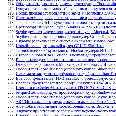
214.
Обзор и тестирование процессорного кулера Thermaltak
215.
Donya представляет мощный кулер-подставку для лэпт
216.
Noctua предлагает бесплатную замену крепления для к
217.
Японская мощь, обзор и тестирование процессорного ку
218.
Thermaltake GOrb II - кулер для лэптопов со странным 
219.
Процессорный кулер Scythe Ashura (SCASR-1000) посту
220.
Scythe демонстрирует процессорный кулер Mugen 4 (S
221.
Scythe представляет процессорный кулер Grand Kama C
222.
Gigabyte рассказывает о системе охлаждения WindForc
223.
Новый низкопрофильный кулер GELID SlimHero
224.
"Однобашенные" красавцы от Noctua - кулеры NH-U12
225.
Старое на новый лад... снова. Thermalright представля
226.
Все цвета радуги, обзор и тестирование процессорног
227.
DeepCool рада показать M6, кулер/2.1 колонки/USB хаб 
228.
Обзор и тестирование процессорного кулера SilverSton
229.
Система охлаждения ноутбуков и ультрабуков - Titan T
230.
Evercool представляет HPR 9225EA - процессорную сис
231.
Enermax представляет процессорный кулер ETS-T40-T
232.
Новинки от Cooler Master: кулеры TPC 612 и V8 GTS, а 
233.
be quiet! демонстрирует процессорный кулер Shadow Ro
234.
Обзор и тестирование процессорного кулера Scythe Kab
235.
ARCTIC называет кулеры, совместимые с GeForce GTX 
236.
Alpenfohn представляет процессорный кулер Brocken 2
237.
Xigmatek приготовила белоснежную версию своего кулера
238.
Подробности о бесшумной системе охлаждения для про