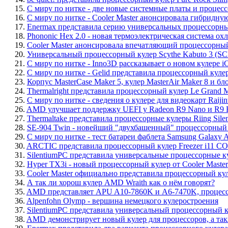
15.
С миру по нитке - две новые системные платы и процессо
16.
С миру по нитке - Cooler Master анонсировала гибридну
17.
Enermax представила серию универсальных процессорн
18.
Phononic Hex 2.0 - новая термоэлектрическая система о
19.
Cooler Master анонсировала впечатляющий процессорный 
20.
Универсальный процессорный кулер Scythe Kabuto 3 (SC
21.
С миру по нитке - Inno3D рассказывает о новом кулере i
22.
С миру по нитке - Gelid представила процессорный кулер 
23.
Корпус MasterCase Maker 5, кулер MasterAir Maker 8 и бл
24.
Thermalright представила процессорный кулер Le Grand 
25.
С миру по нитке - сведения о кулере для видеокарт Raijint
26.
AMD улучшает поддержку UEFI у Radeon R9 Nano и R9 F
27.
Thermaltake представила процессорные кулеры Riing Silent
28.
SE-904 Twin - новейший "двухбашенный" процессорный к
29.
С миру по нитке - тест батареи фаблета Samsung Galaxy 
30.
ARCTIC представила процессорный кулер Freezer i11 CO
31.
SilentiumPC представила универсальные процессорные кул
32.
Hyper TX3i - новый процессорный кулер от Cooler Master
33.
Cooler Master официально представила процессорный ку
34.
А так ли хорош кулер AMD Wraith как о нём говорят?
35.
AMD представляет APU A10-7860K и A6-7470K, процессо
36.
Alpenfohn Olymp - вершина немецкого кулеростроения
37.
SilentiumPC представила универсальный процессорный кул
38.
AMD демонстрирует новый кулер для процессоров, а также