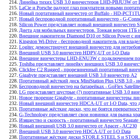
214.
Линейка тихих USB 3.0 винчестеров LHD-PBJU3W от L
215.
LaCie и Porsche радуют глаз покупателя новыми порта
216.
Новый портативный винчестер от Buffalo - HD-PCT1T
217.
Новый беспроводной портативный винчестер - G-Conne
218.
Silicon Power представляет новый внешний винчестер S
219.
Диета для мобильных винчестеров. Тонкая версия 1ТБ на
220.
Внешние накопители Diamond D10 от Silicon Power с 
221.
Kingston Wi-Drive - беспроводной накопитель для владе
222.
Logitec демонстрирует внешний винчестер для нетре
223.
Внешний USB 3.0 винчестер HDPV-UT от I-O Data
224.
Внешние винчестеры LHD-ENU3W с подключением по U
225.
Toshiba представляет линейку внешних USB 3.0 винчес
226.
Clickfee C2 Rugged - прорезиненный портативный винчес
227.
Gigabyte представляет внешний USB 3.0 винчестер A2
228.
Портативный жёсткий диск MiniStation Plus USB 3.0 - н
229.
Беспроводной винчестер на батарейках - GoFlex Satellite
230.
LG представляет шустрые (?) портативные USB 3.0 ви
231.
Новое творение Gigabyte - портативные винчестеры лин
232.
Новый внешний винчестер HDCA-UT от I-O Data, что до
233.
Портативные жёсткие диски, что не боятся превратност
234.
G-Technology представляет свои новинки для рынка хр
235.
Изящество и скорость - портативный винчестер Seagate 
236.
Новый внешний USB 3.0 винчестер от Apacer - AC230
237.
Внешний USB 3.0 винчестер HDCA-UT от I-O Data
238.
Портативные жёсткие диски STOR.E STEEL S и STOR.E