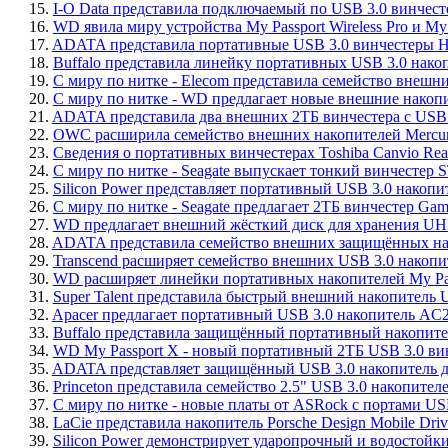
15.
I-O Data представила подключаемый по USB 3.0 винче
16.
WD явила миру устройства My Passport Wireless Pro и My
17.
ADATA представила портативные USB 3.0 винчестеры 
18.
Buffalo представила линейку портативных USB 3.0 нак
19.
С миру по нитке - Elecom представила семейство внешни
20.
С миру по нитке - WD предлагает новые внешние накопит
21.
ADATA представила два внешних 2ТБ винчестера с US
22.
OWC расширила семейство внешних накопителей Mercury 
23.
Сведения о портативных винчестерах Toshiba Canvio Re
24.
С миру по нитке - Seagate выпускает тонкий винчестер
25.
Silicon Power представляет портативный USB 3.0 накоп
26.
С миру по нитке - Seagate предлагает 2ТБ винчестер Gam
27.
WD предлагает внешний жёсткий диск для хранения UHD
28.
ADATA представила семейство внешних защищённых н
29.
Transcend расширяет семейство внешних USB 3.0 накоп
30.
WD расширяет линейки портативных накопителей My Passpo
31.
Super Talent представила быстрый внешний накопитель U
32.
Apacer предлагает портативный USB 3.0 накопитель AC
33.
Buffalo представила защищённый портативный накопител
34.
WD My Passport X - новый портативный 2ТБ USB 3.0 ви
35.
ADATA представляет защищённый USB 3.0 накопитель 
36.
Princeton представила семейство 2.5" USB 3.0 накопите
37.
С миру по нитке - новые платы от ASRock с портами US
38.
LaCie представила накопитель Porsche Design Mobile Dr
39.
Silicon Power демонстрирует ударопрочный и водостой