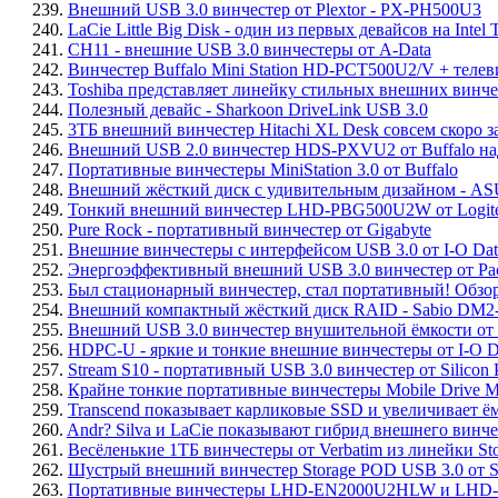
239.
Внешний USB 3.0 винчестер от Plextor - PX-PH500U3
240.
LaCie Little Big Disk - один из первых девайсов на Intel 
241.
CH11 - внешние USB 3.0 винчестеры от A-Data
242.
Винчестер Buffalo Mini Station HD-PCT500U2/V + телев
243.
Toshiba представляет линейку стильных внешних винч
244.
Полезный девайс - Sharkoon DriveLink USB 3.0
245.
3ТБ внешний винчестер Hitachi XL Desk совсем скоро 
246.
Внешний USB 2.0 винчестер HDS-PXVU2 от Buffalo на
247.
Портативные винчестеры MiniStation 3.0 от Buffalo
248.
Внешний жёсткий диск с удивительным дизайном - AS
249.
Тонкий внешний винчестер LHD-PBG500U2W от Logit
250.
Pure Rock - портативный винчестер от Gigabyte
251.
Внешние винчестеры с интерфейсом USB 3.0 от I-O Da
252.
Энергоэффективный внешний USB 3.0 винчестер от Pac
253.
Был стационарный винчестер, стал портативный! Обз
254.
Внешний компактный жёсткий диск RAID - Sabio DM2
255.
Внешний USB 3.0 винчестер внушительной ёмкости от
256.
HDPC-U - яркие и тонкие внешние винчестеры от I-O D
257.
Stream S10 - портативный USB 3.0 винчестер от Silicon
258.
Крайне тонкие портативные винчестеры Mobile Drive M
259.
Transcend показывает карликовые SSD и увеличивает ём
260.
Andr? Silva и LaCie показывают гибрид внешнего винчес
261.
Весёленькие 1ТБ винчестеры от Verbatim из линейки Stor
262.
Шустрый внешний винчестер Storage POD USB 3.0 от Su
263.
Портативные винчестеры LHD-EN2000U2HLW и LHD-