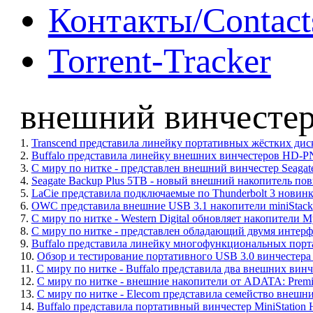
Контакты/Contact
Torrent-Tracker
внешний винчесте
1.
Transcend представила линейку портативных жёстких диск
2.
Buffalo представила линейку внешних винчестеров HD-
3.
С миру по нитке - представлен внешний винчестер Seagate
4.
Seagate Backup Plus 5TB - новый внешний накопитель п
5.
LaCie представила подключаемые по Thunderbolt 3 новинки:
6.
OWC представила внешние USB 3.1 накопители miniStack
7.
С миру по нитке - Western Digital обновляет накопители
8.
С миру по нитке - представлен обладающий двумя интерф
9.
Buffalo представила линейку многофункциональных по
10.
Обзор и тестирование портативного USB 3.0 винчестера 
11.
С миру по нитке - Buffalo представила два внешних винч
12.
С миру по нитке - внешние накопители от ADATA: Premie
13.
С миру по нитке - Elecom представила семейство внешн
14.
Buffalo представила портативный винчестер MiniStatio