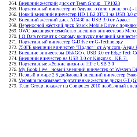
264.
Внешний жёсткий диск от Team Group - TP1023
265.
Портативный винчестер из будущего (или прошлого) - D
266.
Новый внешний винчестер HD-LB2.0TU3 на USB 3.0 от
267.
Внешний жёсткий диск AC430 на USB 3.0 от Apacer
268.
Переносной жёсткий диск Starck Mobile Drive с подклю
269.
OWC расширяет семейство внешних винчестеров Mercu
270.
I-O Data готовит к скорому выпуску внешний винчес
271.
Портативный винчестер G-Drive от G-Technology
272.
750ГБ внешний винчестер "Подлог" от Apricorn (Aegis P
273.
Внешние винчестеры DiskGO с USB 3.0 от Edge Tech C
274.
Внешний винчестер на USB 3.0 от Kingmax - KE-71
275.
Портативные жёсткие диски от HP с USB 3.0
276.
My Book Live - новый внешний винчестер от Western Dig
277.
Первый в мире 2.5 дюймовый внешний винчестер ёмкост
278.
Verbatim показывает портативные жёсткие диски GT (Gr
279.
Team Group покажет на Computex 2010 необычный внеш