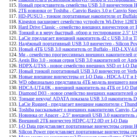
115.
Новый представитель семейства USB 3.0 винчестеров Ha
116.
2ТБ новинки от Toshiba - Canvio Basics 3.0 и Canvio Speci
117.
HD-PUSU3 - тонкие портативные накопители от Buffal
118.
Kingston расширяет семейство устройств Wi-Drive 128Г
119.
Hard Drive Classic - семейство внешних винчестеров от 
120.
Тонкий и в меру быстрый, обзор и тестирование 2.5" 
121.
LaCie предлагает внешний накопитель d2 с USB 3.0 и 
122.
Надёжный портативный USB 3.0 винчестер - Silicon Po
123.
Новый 4ТБ USB 3.0 накопитель от Buffalo - HD-LXV4
124.
Mg - семейство прогрессивных внешних накопителей о
125.
Aegis Bio 3.0 - новая серия USB 3.0 накопителей от Apri
126.
HDPX-UTSS - новое семейство внешних SSD от I-O Da
127.
Новый тонкий портативный USB 3.0 винчестер от Verbatim
128.
Новые внешние винчестеры от I-O Data - HDCA-UT и
129.
WD официально представила 4ТБ модель внешнего вин
130.
HDCA-UT4.0K - внешний накопитель на 4ТБ от I-O Dat
131.
Diamond D03 - новое семейство внешних накопителей от
132.
Тоньше некуда! ADATA показала USB 3.0 накопитель Da
133.
LaCie Rugged - предлагает внешние накопители с Thund
134.
Toshiba рассказывает о внешних накопителях Canvio, Ca
135.
Новинка от Apacer - 2.5" внешний USB 3.0 накопитель
136.
Внешний 2ТБ винчестер HDPC-UT2.0D от I-O Data
137.
I-O Data представляет портативные винчестеры сери
138.
Silicon Power представляет портативные винчестеры с