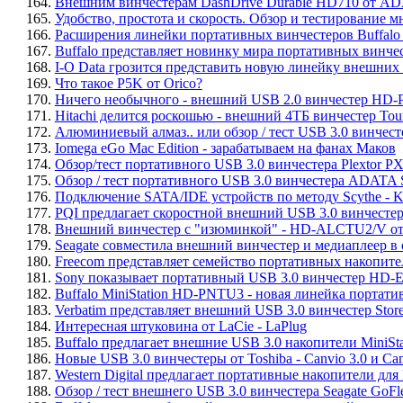
164.
Внешним винчестерам DashDrive Durable HD710 от A
165.
Удобство, простота и скорость. Обзор и тестировани
166.
Расширения линейки портативных винчестеров Buffalo
167.
Buffalo представляет новинку мира портативных винчес
168.
I-O Data грозится представить новую линейку внешни
169.
Что такое P5K от Orico?
170.
Ничего необычного - внешний USB 2.0 винчестер HD-
171.
Hitachi делится роскошью - внешний 4ТБ винчестер Tou
172.
Алюминиевый алмаз.. или обзор / тест USB 3.0 винчест
173.
Iomega eGo Mac Edition - зарабатываем на фанах Маков
174.
Обзор/тест портативного USB 3.0 винчестера Plextor 
175.
Обзор / тест портативного USB 3.0 винчестера ADATA
176.
Подключение SATA/IDE устройств по методу Scythe - K
177.
PQI предлагает скоростной внешний USB 3.0 винчесте
178.
Внешний винчестер с "изюминкой" - HD-ALCTU2/V от 
179.
Seagate совместила внешний винчестер и медиаплеер в 
180.
Freecom представляет семейство портативных накопите
181.
Sony показывает портативный USB 3.0 винчестер HD-
182.
Buffalo MiniStation HD-PNTU3 - новая линейка портат
183.
Verbatim представляет внешний USB 3.0 винчестер Store 
184.
Интересная штуковина от LaCie - LaPlug
185.
Buffalo предлагает внешние USB 3.0 накопители MiniStati
186.
Новые USB 3.0 винчестеры от Toshiba - Canvio 3.0 и Can
187.
Western Digital предлагает портативные накопители для 
188.
Обзор / тест внешнего USB 3.0 винчестера Seagate GoFl