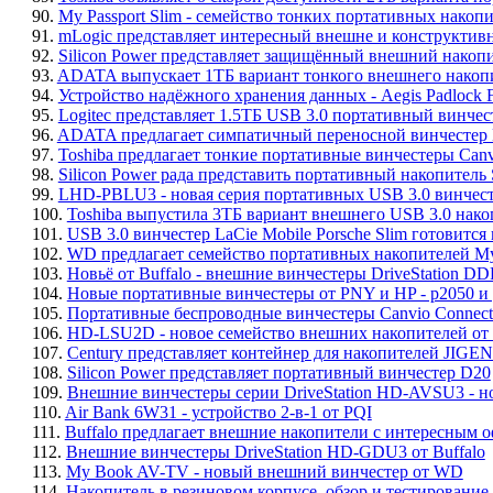
90.
My Passport Slim - семейство тонких портативных накопит
91.
mLogic представляет интересный внешне и конструктив
92.
Silicon Power представляет защищённый внешний накоп
93.
ADATA выпускает 1ТБ вариант тонкого внешнего накопи
94.
Устройство надёжного хранения данных - Aegis Padlock Fo
95.
Logitec представляет 1.5ТБ USB 3.0 портативный вин
96.
ADATA предлагает симпатичный переносной винчестер
97.
Toshiba предлагает тонкие портативные винчестеры Canvi
98.
Silicon Power рада представить портативный накопитель 
99.
LHD-PBLU3 - новая серия портативных USB 3.0 винчесте
100.
Toshiba выпустила 3ТБ вариант внешнего USB 3.0 нако
101.
USB 3.0 винчестер LaCie Mobile Porsche Slim готовится
102.
WD предлагает семейство портативных накопителей My 
103.
Новьё от Buffalo - внешние винчестеры DriveStation D
104.
Новые портативные винчестеры от PNY и HP - p2050 и
105.
Портативные беспроводные винчестеры Canvio Connect 
106.
HD-LSU2D - новое семейство внешних накопителей от 
107.
Century представляет контейнер для накопителей JIGE
108.
Silicon Power представляет портативный винчестер D20
109.
Внешние винчестеры серии DriveStation HD-AVSU3 - но
110.
Air Bank 6W31 - устройство 2-в-1 от PQI
111.
Buffalo предлагает внешние накопители с интересным 
112.
Внешние винчестеры DriveStation HD-GDU3 от Buffalo
113.
My Book AV-TV - новый внешний винчестер от WD
114.
Накопитель в резиновом корпусе, обзор и тестирование