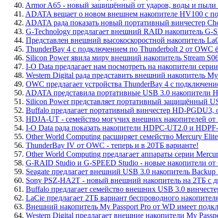
40.
Armor A65 - новый защищённый от ударов, воды и пыли 
41.
ADATA вещает о новом внешнем накопителе HV100 с п
42.
ADATA рада показать новый портативный винчестер Ch
43.
G-Technology предлагает внешний RAID накопитель G-S
44.
Представлен внешний высокоскоростной накопитель LaCi
45.
ThunderBay 4 с подключением по Thunderbolt 2 от OWC 
46.
Silicon Power явила миру внешний накопитель Stream S0
47.
I-O Data предлагает нам посмотреть на накопители се
48.
Western Digital рада представить внешний накопитель M
49.
OWC предлагает устройства ThunderBay 4 с подключение
50.
ADATA представила портативные USB 3.0 накопители 
51.
Silicon Power представляет портативный защищённый U
52.
Buffalo предлагает портативный винчестер HD-PGDU3
53.
HDJA-UT - семейство могучих внешних накопителей от 
54.
I-O Data рада показать накопители HDPC-UT2.0 и HDPF
55.
Other World Computing расширяет семейство Mercury Elit
56.
ThunderBay IV от OWC - теперь и в 20ТБ варианте!
57.
Other World Computing предлагает аппараты серии Mercur
58.
G-RAID Studio и G-SPEED Studio - новые накопители от 
59.
Seagate предлагает внешний USB 3.0 накопитель Backup
60.
Sony PSZ-HA2T - новый внешний накопитель на 2ТБ с 
61.
Buffalo предлагает семейство внешних USB 3.0 винчес
62.
LaCie предлагает 2ТБ вариант беспроводного накопителя
63.
Внешний накопитель My Passport Pro от WD имеет подкл
64.
Western Digital предлагает внешние накопители My Pass