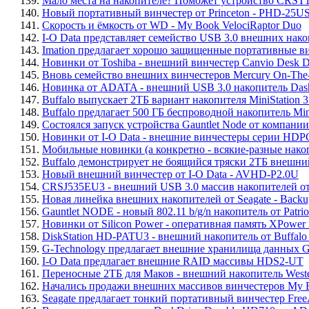
139.
Мало места на накопителе? Поможет устройство CRST1
140.
Новый портативный винчестер от Princeton - PHD-25U
141.
Скорость и ёмкость от WD - My Book VelociRaptor Duo
142.
I-O Data представляет семейство USB 3.0 внешних на
143.
Imation предлагает хорошо защищенные портативные в
144.
Новинки от Toshiba - внешний винчестер Canvio Desk D
145.
Вновь семейство внешних винчестеров Mercury On-Th
146.
Новинка от ADATA - внешний USB 3.0 накопитель Das
147.
Buffalo выпускает 2ТБ вариант накопителя MiniStation
148.
Buffalo предлагает 500 ГБ беспроводной накопитель Mi
149.
Состоялся запуск устройства Gauntlet Node от компании 
150.
Новинки от I-O Data - внешние винчестеры серии HD
151.
Мобильные новинки (а конкретно - всякие-разные нако
152.
Buffalo демонстрирует не боящийся тряски 2ТБ внешн
153.
Новый внешний винчестер от I-O Data - AVHD-P2.0U
154.
CRSJ535EU3 - внешний USB 3.0 массив накопителей от
155.
Новая линейка внешних накопителей от Seagate - Backu
156.
Gauntlet NODE - новый 802.11 b/g/n накопитель от Patrio
157.
Новинки от Silicon Power - оперативная память XPower
158.
DiskStation HD-PATU3 - внешний накопитель от Buffalo
159.
G-Technology предлагает внешние хранилища данных G
160.
I-O Data предлагает внешние RAID массивы HDS2-UT
161.
Переносные 2ТБ для Маков - внешний накопитель Western
162.
Начались продажи внешних массивов винчестеров My Boo
163.
Seagate предлагает тонкий портативный винчестер Fre