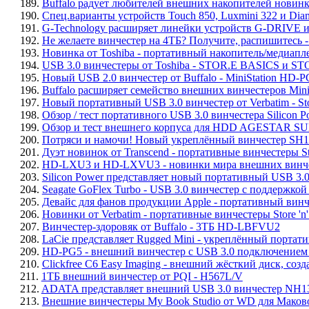
189.
Buffalo радует любителей внешних накопителей нови
190.
Спец.варианты устройств Touch 850, Luxmini 322 и Diam
191.
G-Technology расширяет линейки устройств G-DRIVE 
192.
Не желаете винчестер на 4ТБ? Получите, распишитесь -
193.
Новинка от Toshiba - портативный накопитель/медиап
194.
USB 3.0 винчестеры от Toshiba - STOR.E BASICS и 
195.
Новый USB 2.0 винчестер от Buffalo - MiniStation HD-
196.
Buffalo расширяет семейство внешних винчестеров Mini
197.
Новый портативный USB 3.0 винчестер от Verbatim - Stor
198.
Обзор / тест портативного USB 3.0 винчестера Silicon 
199.
Обзор и тест внешнего корпуса для HDD AGESTAR S
200.
Потряси и намочи! Новый укреплённый винчестер SH
201.
Дуэт новинок от Transcend - портативные винчестеры Sto
202.
HD-LXU3 и HD-LXVU3 - новинки мира внешних винчес
203.
Silicon Power представляет новый портативный USB 3.
204.
Seagate GoFlex Turbo - USB 3.0 винчестер с поддержк
205.
Девайс для фанов продукции Apple - портативный винч
206.
Новинки от Verbatim - портативные винчестеры Store 'n' G
207.
Винчестер-здоровяк от Buffalo - 3ТБ HD-LBFVU2
208.
LaCie представляет Rugged Mini - укреплённый портат
209.
HD-PG5 - внешний винчестер с USB 3.0 подключением 
210.
Clickfree C6 Easy Imaging - внешний жёсткий диск, со
211.
1ТБ внешний винчестер от PQI - H567L/V
212.
ADATA представляет внешний USB 3.0 винчестер NH1
213.
Внешние винчестеры My Book Studio от WD для Маков