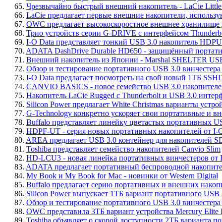
65.
Чрезвычайно быстрый внешний накопитель - LaCie Little 
66.
LaCie предлагает первые внешние накопители, использующ
67.
OWC предлагает высокоскоростное внешнее хранилище д
68.
Трио устройств серии G-DRIVE с интерфейсом Thunderbo
69.
I-O Data представляет тонкий USB 3.0 накопитель HDP
70.
ADATA DashDrive Durable HD650 - защищённый портат
71.
Внешний накопитель из Японии - Marshal SHELTER USB
72.
Обзор и тестирование портативного USB 3.0 винчестер
73.
I-O Data предлагает посмотреть на свой новый 1ТБ SSH
74.
CANVIO BASICS - новое семейство USB 3.0 накопителей
75.
Накопитель LaCie Rugged с Thunderbolt и USB 3.0 интерф
76.
Silicon Power предлагает White Christmas варианты устро
77.
G-Technology конкретно ускоряет свои портативные и 
78.
Buffalo представляет линейку цветастых портативных 
79.
HDPF-UT - серия новых портативных накопителей от I-O
80.
AREA предлагает USB 3.0 контейнер для накопителей 
81.
Toshiba представляет семейство накопителей Canvio Slim
82.
HD-LCU3 - новая линейка портативных винчестеров от B
83.
ADATA предлагает портативный беспроводной накопител
84.
My Book и My Book for Mac - новинки от Western Digital
85.
Buffalo предлагает серию портативных и внешних накопи
86.
Silicon Power выпускает 1ТБ вариант портативного USB
87.
Обзор и тестирование портативного USB 3.0 винчесте
88.
OWC представила 3ТБ вариант устройства Mercury Elite 
89.
Toshiba объявляет о скорой доступности 2ТБ варианта п